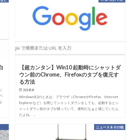
白
【超カンタン】Win10 起動時にシャットダ
ウン前のChrome、Firefoxのタブを復元す
る方法
た
2020.08.04
ペ
Windows8.2のときは、ブラウザ（ChromeやFirefox、Internet
な
Explorerなど）を閉じてシャットダウンをしても、起動するとシ
ャットダウン前のタブが残っていて、便利だなぁと感じていたん
だよね。…
ニュース＆その他