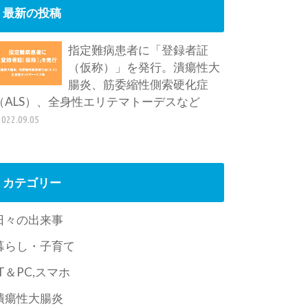
最新の投稿
指定難病患者に「登録者証
（仮称）」を発行。潰瘍性大
腸炎、筋委縮性側索硬化症
（ALS）、全身性エリテマトーデスなど
2022.09.05
カテゴリー
日々の出来事
暮らし・子育て
IT＆PC,スマホ
潰瘍性大腸炎