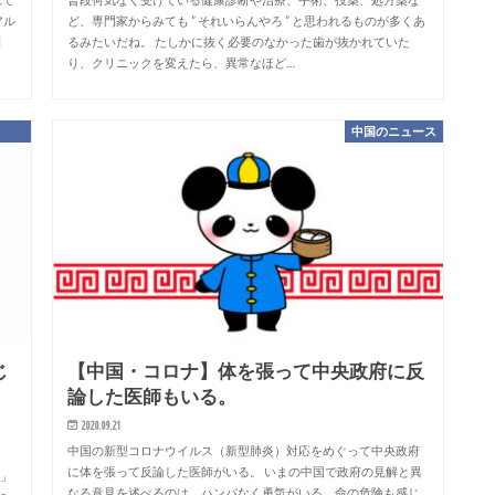
アル
ど、専門家からみても ” それいらんやろ ” と思われるものが多くあ
】
るみたいだね。 たしかに抜く必要のなかった歯が抜かれていた
り、クリニックを変えたら、異常なほど…
中国のニュース
じ
【中国・コロナ】体を張って中央政府に反
論した医師もいる。
2020.09.21
中国の新型コロナウイルス（新型肺炎）対応をめぐって中央政府
に体を張って反論した医師がいる。 いまの中国で政府の見解と異
療」
なる意見を述べるのは、ハンパなく勇気がいる。命の危険も感じ