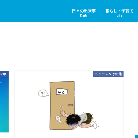
日々の出来事
暮らし・子育て
Daily
Life
ニュース＆その他
中国のニュース
健康
子育て
ペット
リフォーム
ホビー
YouTube
スマホ
ニュース＆その他