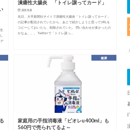
潰瘍性大腸炎 「トイレ譲ってカード」
い
2020.10.28
先日、大手新聞社サイトで潰瘍性大腸炎「トイレ譲ってカード」
の記事が配信されていたから、あとで紹介しようと思ってURLを
コピーしておいたら、削除されていた。 問い合わせが多かったの
発生
かなぁ。。。 Twitterで「トイレ譲っ…
し
ドデ
健康
る
家庭用の手指消毒液「ビオレu 400ml」も
560円で売られてるよ～