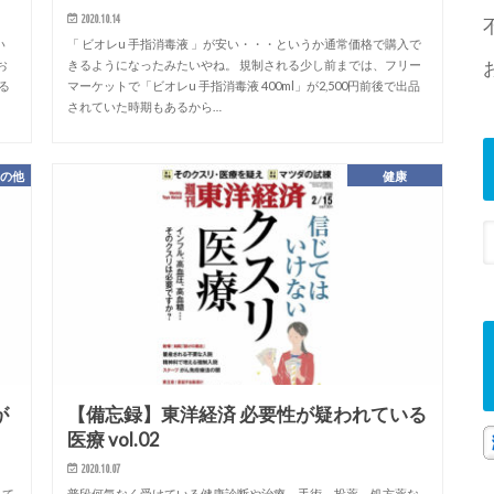
2020.10.14
い
「 ビオレu 手指消毒液 」が安い・・・というか通常価格で購入で
お
きるようになったみたいやね。 規制される少し前までは、フリー
る
マーケットで「ビオレu 手指消毒液 400ml」が2,500円前後で出品
されていた時期もあるから…
その他
健康
が
【備忘録】東洋経済 必要性が疑われている
医療 vol.02
2020.10.07
れて
普段何気なく受けている健康診断や治療、手術、投薬、処方薬な