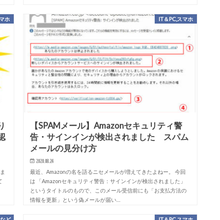
スマホ
IT＆PC,スマホ
り
【SPAMメール】Amazonセキュリティ警
認
告・サインインが検出されました スパム
メールの見分け方
2020.08.24
りま
最近、Amazonの名を語るニセメールが増えてきたよねー。 今回
て
は 「Amazonセキュリティ警告：サインインが検出されました」
。
というタイトルのもので、このメール受信前にも「お支払方法の
情報を更新」という偽メールが届い…
定など
IT＆PC,スマホ