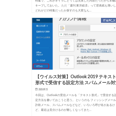
特集で、これがオイラにとっては充実した内容だったから本棚
キープしておいた。 ただ「週刊 東洋経済」って背表紙も薄い
どれがどの特集だったか探すのも大変なん…
IT＆PC,
【ウイルス対策】Outlook 2019 テキス
形式で受信する設定方法 スパムメール対
2020.09.15
今回は、Outlookの受信メールを「テキスト形式」で受信する
定方法を書いておこうと思う。 というのも フィッシングメー
詐欺メール、スパムメールなどなど、いろいろ呼び名があるけ
ど、最近は見分けるのが難しくなってきた…