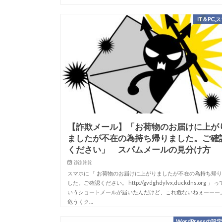
IT＆PC,
【詐欺メール】「お荷物のお届けに上が
ましたが不在の為持ち帰りました。ご確
ください」 スパムメールの見分け方
2020.09.02
スマホに 「 お荷物のお届けに上がりましたが不在の為持ち帰
した。ご確認ください。 http://gvdghdylvx,duckdns.org 」 っ
いうショートメールが届いたんだけど、これ危ないねぇーーー
危うくク…
WordPressの設