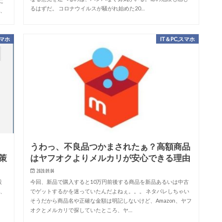
に
るはずだ。 コロナウイルスが騒がれ始めた20…
し、
スマホ
IT＆PC,スマホ
ト
うわっ、不良品つかまされたぁ？高額商品
策
はヤフオクよりメルカリが安心できる理由
2020.09.04
設
今回、新品で購入すると10万円前後する商品を新品あるいは中古
ル、
でゲットするかを迷っていたんだよねぇ。。。 ネタバレしちゃい
そうだから商品名や正確な金額は明記しないけど、Amazon、ヤフ
オクとメルカリで探していたところ、ヤ…