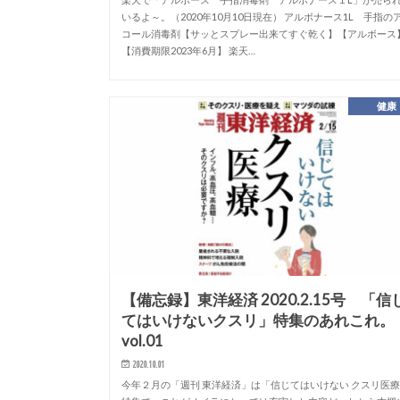
いるよ～。（2020年10月10日現在） アルボナース1L 手指の
コール消毒剤【サッとスプレー出来てすぐ乾く】【アルボース
【消費期限2023年6月】 楽天…
健康
【備忘録】東洋経済 2020.2.15号 「信
てはいけないクスリ」特集のあれこれ。
vol.01
2020.10.01
今年２月の「週刊 東洋経済」は「信じてはいけない クスリ医