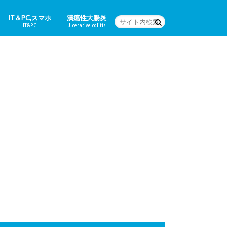
IT＆PC,スマホ
潰瘍性大腸炎
IT&PC
Ulcerative colitis
WordPressの設定など
PC関連＆スマホアプリ
Word
体験日記
どんな病気なの？
治療法
食に関すること