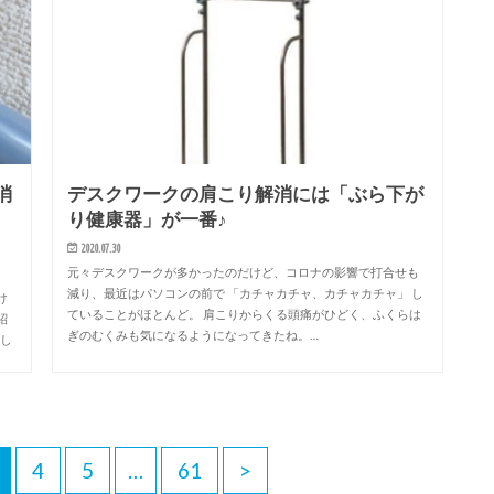
消
デスクワークの肩こり解消には「ぶら下が
り健康器」が一番♪
2020.07.30
元々デスクワークが多かったのだけど、コロナの影響で打合せも
減り、最近はパソコンの前で 「カチャカチャ、カチャカチャ」 し
け
ていることがほとんど。 肩こりからくる頭痛がひどく、ふくらは
紹
ぎのむくみも気になるようになってきたね。…
もし
4
5
…
61
>