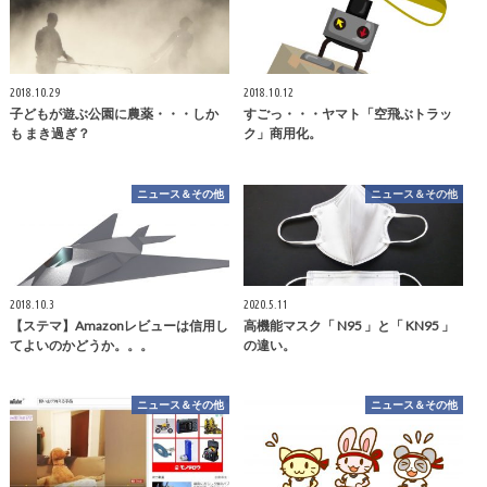
2018.10.29
2018.10.12
子どもが遊ぶ公園に農薬・・・しか
すごっ・・・ヤマト「空飛ぶトラッ
も まき過ぎ？
ク」商用化。
ニュース＆その他
ニュース＆その他
2018.10.3
2020.5.11
【ステマ】Amazonレビューは信用し
高機能マスク「 N95 」と「 KN95 」
てよいのかどうか。。。
の違い。
ニュース＆その他
ニュース＆その他