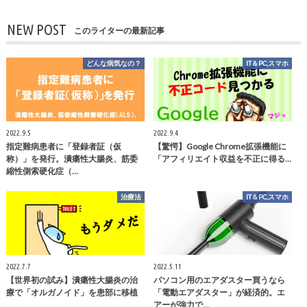
NEW POST
このライターの最新記事
どんな病気なの？
IT＆PC,スマホ
2022.9.5
2022.9.4
指定難病患者に「登録者証（仮
【驚愕】Google Chrome拡張機能に
称）」を発行。潰瘍性大腸炎、筋委
「アフィリエイト収益を不正に得る…
縮性側索硬化症（…
治療法
IT＆PC,スマホ
2022.7.7
2022.5.11
【世界初の試み】潰瘍性大腸炎の治
パソコン用のエアダスター買うなら
療で「オルガノイド」を患部に移植
「電動エアダスター」が経済的。エ
アーが強力で…