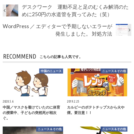
デスクワーク 運動不足と足のむくみ解消のた
めに250円の水道管を買ってみた（笑）
WordPress ／ エディターで予期しないエラーが
発生しました。 対処方法
RECOMMEND
こちらの記事も人気です。
中国のニュース
ニュース＆その他
2020.5.6
2019.2.25
中国／マスクを着けていたのに体育
カルビーのポテトチップスから火や
の授業中、子どもの突然死が相次
煙。要注意！！
ぐ。
ニュース＆その他
ニュース＆その他