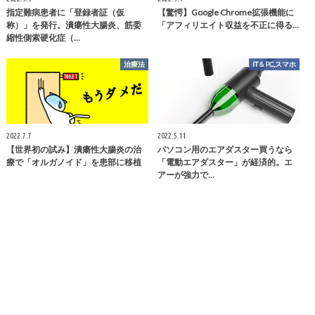
指定難病患者に「登録者証（仮
【驚愕】Google Chrome拡張機能に
称）」を発行。潰瘍性大腸炎、筋委
「アフィリエイト収益を不正に得る…
縮性側索硬化症（…
治療法
IT＆PC,スマホ
2022.7.7
2022.5.11
【世界初の試み】潰瘍性大腸炎の治
パソコン用のエアダスター買うなら
療で「オルガノイド」を患部に移植
「電動エアダスター」が経済的。エ
アーが強力で…