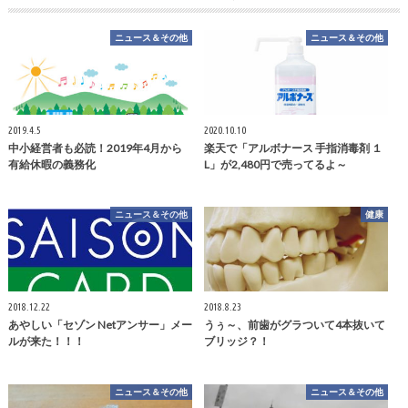
ニュース＆その他
ニュース＆その他
2019.4.5
2020.10.10
中小経営者も必読！2019年4月から
楽天で「アルボナース 手指消毒剤 １
有給休暇の義務化
L」が2,480円で売ってるよ～
ニュース＆その他
健康
2018.12.22
2018.8.23
あやしい「セゾン Netアンサー」メー
うぅ～、前歯がグラついて4本抜いて
ルが来た！！！
ブリッジ？！
ニュース＆その他
ニュース＆その他