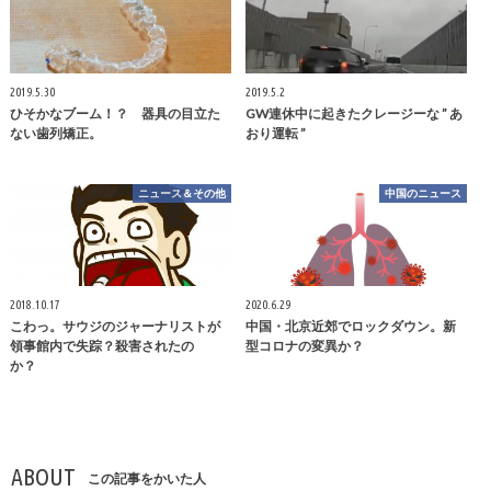
2019.5.30
2019.5.2
ひそかなブーム！？ 器具の目立た
GW連休中に起きたクレージーな ” あ
ない歯列矯正。
おり運転 ”
ニュース＆その他
中国のニュース
2018.10.17
2020.6.29
こわっ。サウジのジャーナリストが
中国・北京近郊でロックダウン。新
領事館内で失踪？殺害されたの
型コロナの変異か？
か？
ABOUT
この記事をかいた人