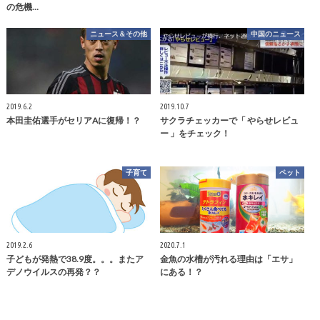
の危機…
ニュース＆その他
中国のニュース
2019.6.2
2019.10.7
本田圭佑選手がセリアAに復帰！？
サクラチェッカーで「 やらせレビュ
ー 」をチェック！
子育て
ペット
2019.2.6
2020.7.1
子どもが発熱で38.9度。。。またア
金魚の水槽が汚れる理由は「エサ」
デノウイルスの再発？？
にある！？