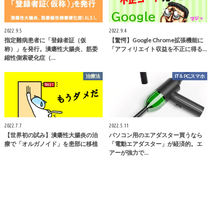
2022.9.5
2022.9.4
指定難病患者に「登録者証（仮
【驚愕】Google Chrome拡張機能に
称）」を発行。潰瘍性大腸炎、筋委
「アフィリエイト収益を不正に得る…
縮性側索硬化症（…
治療法
IT＆PC,スマホ
2022.7.7
2022.5.11
【世界初の試み】潰瘍性大腸炎の治
パソコン用のエアダスター買うなら
療で「オルガノイド」を患部に移植
「電動エアダスター」が経済的。エ
アーが強力で…