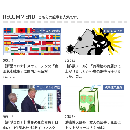
RECOMMEND
こちらの記事も人気です。
ニュース＆その他
IT＆PC,スマホ
2020.5.8
2020.9.2
【新型コロナ】スウェーデンの「集
【詐欺メール】「お荷物のお届けに
団免疫戦略」に国内から反対
上がりましたが不在の為持ち帰りま
も。。。
した。ご…
ニュース＆その他
潰瘍性大腸炎
2020.4.2
2018.7.4
【新型コロナ】世界の死亡者数と日
潰瘍性大腸炎 友人の回答：原因は
本の「1住所あたり2枚ずつマスク」
トマトジュース？？ Vol.2