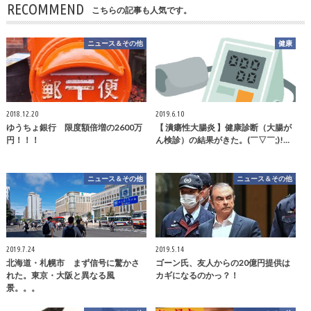
RECOMMEND
こちらの記事も人気です。
ニュース＆その他
健康
2018.12.20
2019.6.10
ゆうちょ銀行 限度額倍増の2600万
【 潰瘍性大腸炎 】健康診断（大腸が
円！！！
ん検診）の結果がきた。(￣▽￣;)!…
ニュース＆その他
ニュース＆その他
2019.7.24
2019.5.14
北海道・札幌市 まず信号に驚かさ
ゴーン氏、友人からの20億円提供は
れた。東京・大阪と異なる風
カギになるのかっ？！
景。。。