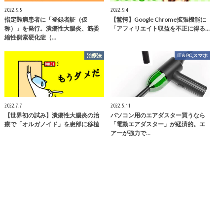
2022.9.5
2022.9.4
指定難病患者に「登録者証（仮
【驚愕】Google Chrome拡張機能に
称）」を発行。潰瘍性大腸炎、筋委
「アフィリエイト収益を不正に得る…
縮性側索硬化症（…
治療法
IT＆PC,スマホ
2022.7.7
2022.5.11
【世界初の試み】潰瘍性大腸炎の治
パソコン用のエアダスター買うなら
療で「オルガノイド」を患部に移植
「電動エアダスター」が経済的。エ
アーが強力で…