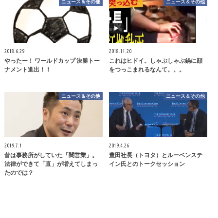
ニュース＆その他
ニュース＆その他
2018.6.29
2018.11.20
やったー！ ワールドカップ 決勝トー
これはヒドイ。しゃぶしゃぶ鍋に顔
ナメント進出！！
をつっこまれるなんて。。。
ニュース＆その他
ニュース＆その他
2019.7.1
2019.4.26
昔は事務所がしていた「闇営業」。
豊田社長（トヨタ）とルーベンステ
法律ができて「直」が増えてしまっ
イン氏とのトークセッション
たのでは？