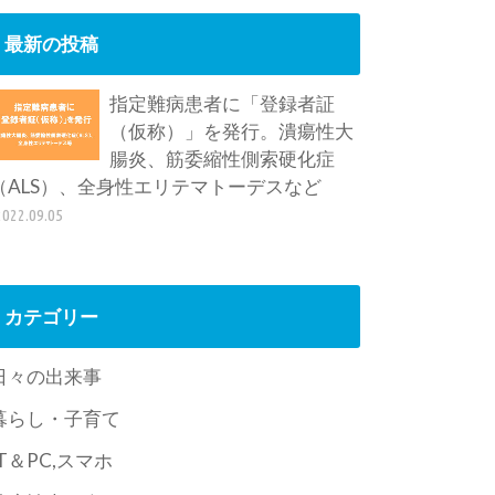
最新の投稿
指定難病患者に「登録者証
（仮称）」を発行。潰瘍性大
腸炎、筋委縮性側索硬化症
（ALS）、全身性エリテマトーデスなど
2022.09.05
カテゴリー
日々の出来事
暮らし・子育て
IT＆PC,スマホ