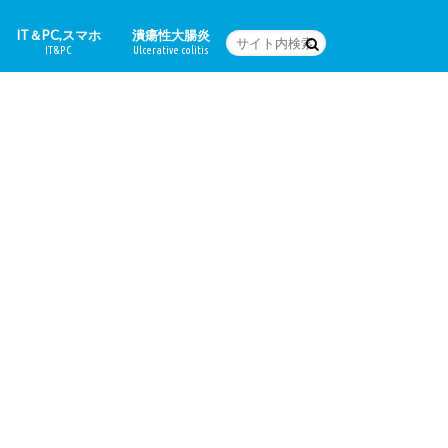
IT＆PC,スマホ
潰瘍性大腸炎
IT&PC
Ulcerative colitis
WordPressの設定など
PC関連＆スマホアプリ
Word
体験日記
どんな病気なの？
治療法
食に関すること