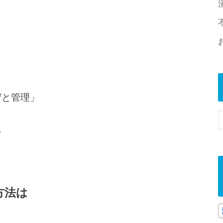
守と管理」
。
の方法は