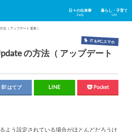
日々の出来事
暮らし・子育て
Daily
Life
ニュース＆その他
中国のニュース
健康
子育て
ペット
リフォーム
ホビー
YouTube
te の方法（ アップデート 更新 ）
IT＆PC,スマホ
s Update の方法（ アップデート
はてブ
Pocket
新がされるよう設定されている場合がほとんどだろうけ