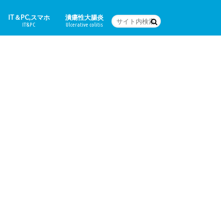
IT＆PC,スマホ
潰瘍性大腸炎
IT&PC
Ulcerative colitis
WordPressの設定など
PC関連＆スマホアプリ
Word
体験日記
どんな病気なの？
治療法
食に関すること