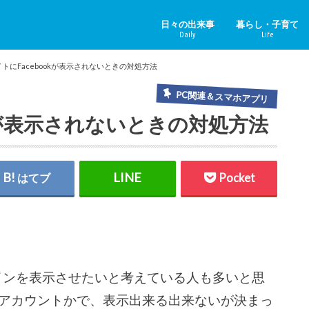
日々の出来事
暮らし・子育て
Daily
Life
ニュース＆その他
中国のニュース
健康
子育て
ペット
リフォーム
ホビー
YouTube
イトにFacebookが表示されないときの対処方法
PC関連＆スマホアプリ
okが表示されないときの対処方法
はてブ
Pocket
ムラインを表示させたいと考えている人も多いと思
アカウントかで、表示出来る出来ないが決まっ