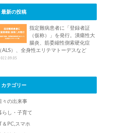
最新の投稿
指定難病患者に「登録者証
（仮称）」を発行。潰瘍性大
腸炎、筋委縮性側索硬化症
（ALS）、全身性エリテマトーデスなど
2022.09.05
カテゴリー
日々の出来事
暮らし・子育て
IT＆PC,スマホ