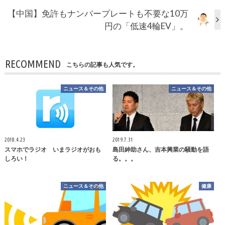
【中国】免許もナンバープレートも不要な10万
円の「低速4輪EV」。
RECOMMEND
こちらの記事も人気です。
ニュース＆その他
ニュース＆その他
2018.4.23
2019.7.31
スマホでラジオ いまラジオがおも
島田紳助さん、吉本興業の騒動を語
しろい！
る。。。
ニュース＆その他
健康