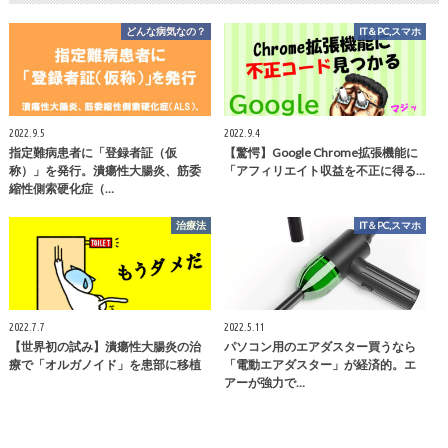
どんな病気なの？
IT＆PC,スマホ
2022.9.5
2022.9.4
指定難病患者に「登録者証（仮
【驚愕】Google Chrome拡張機能に
称）」を発行。潰瘍性大腸炎、筋委
「アフィリエイト収益を不正に得る…
縮性側索硬化症（…
治療法
IT＆PC,スマホ
2022.7.7
2022.5.11
【世界初の試み】潰瘍性大腸炎の治
パソコン用のエアダスター買うなら
療で「オルガノイド」を患部に移植
「電動エアダスター」が経済的。エ
アーが強力で…