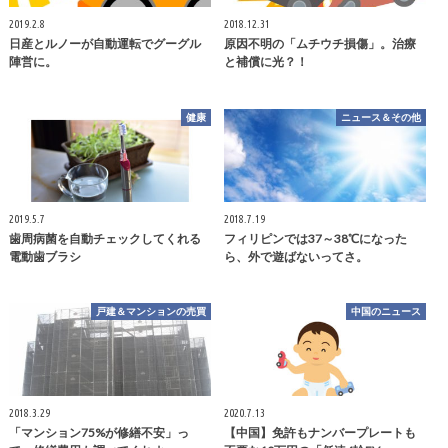
2019.2.8
2018.12.31
日産とルノーが自動運転でグーグル
原因不明の「ムチウチ損傷」。治療
陣営に。
と補償に光？！
健康
ニュース＆その他
2019.5.7
2018.7.19
歯周病菌を自動チェックしてくれる
フィリピンでは37～38℃になった
電動歯ブラシ
ら、外で遊ばないってさ。
戸建＆マンションの売買
中国のニュース
2018.3.29
2020.7.13
「マンション75%が修繕不安」っ
【中国】免許もナンバープレートも