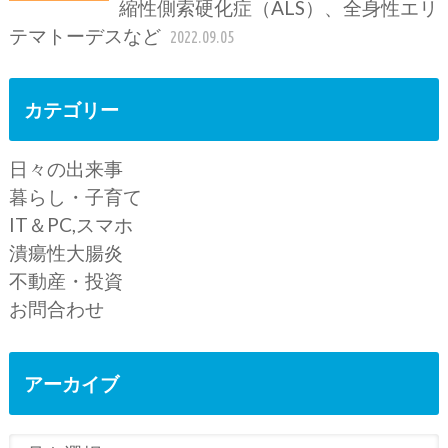
縮性側索硬化症（ALS）、全身性エリ
テマトーデスなど
2022.09.05
カテゴリー
日々の出来事
暮らし・子育て
IT＆PC,スマホ
潰瘍性大腸炎
不動産・投資
お問合わせ
アーカイブ