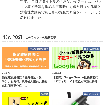
です。 ブログタイトルの「おなかがグー」は、パソ
コン等で情報を集める空腹時にも似た日々の作業と
潰瘍性大腸炎である私のお腹の具合をイメージして
名付けました。
NEW POST
このライターの最新記事
どんな病気なの？
IT＆PC,スマホ
2022.9.5
2022.9.4
指定難病患者に「登録者証（仮
【驚愕】Google Chrome拡張機能に
称）」を発行。潰瘍性大腸炎、筋委
「アフィリエイト収益を不正に得る…
縮性側索硬化症（…
治療法
IT＆PC,スマホ