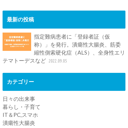
最新の投稿
指定難病患者に「登録者証（仮
称）」を発行。潰瘍性大腸炎、筋委
縮性側索硬化症（ALS）、全身性エリ
テマトーデスなど
2022.09.05
カテゴリー
日々の出来事
暮らし・子育て
IT＆PC,スマホ
潰瘍性大腸炎