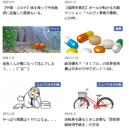
2020.9.21
2020.5.12
【中国・コロナ】体を張って中央政
【福岡市東区】ボールが転がる欠陥
府に反論した医師もいる。
マンション「ベルヴィ香椎六番館」
に25年…
ペット
健康
2018.7.23
2019.11.14
金魚くんが横になって沈んでしま
経済優先？「タミフル」の世界使用
う。。。(￣Д￣;)
量は日本が75%でダントツ1位。
ニュース＆その他
ニュース＆その他
2019.3.28
2019.8.21
やっぱり残業はイヤだよなぁ。。。
自転車を譲るときに必要な「防犯登
録抹消手続き」の方法