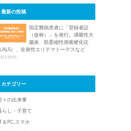
最新の投稿
指定難病患者に「登録者証
（仮称）」を発行。潰瘍性大
腸炎、筋委縮性側索硬化症
（ALS）、全身性エリテマトーデスなど
2022.09.05
カテゴリー
日々の出来事
暮らし・子育て
IT＆PC,スマホ