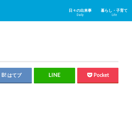
日々の出来事
暮らし・子育て
Daily
Life
ニュース＆その他
中国のニュース
健康
子育て
ペット
リフォーム
ホビー
YouTube
はてブ
Pocket