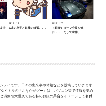
2019.5.30
2018.11.20
友井
6才の息子と鉄棒の練習。。。
＜日産＞ゴーン会長を解
任・・・そして逮捕。
シンメイです。日々の出来事や体験などを投稿していきます
グタイトルの「おなかがグー」は、パソコン等で情報を集め
業と潰瘍性大腸炎である私のお腹の具合をイメージして名付