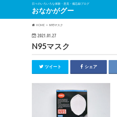
日々のいろいろな体験・意見・備忘録ブログ
おなかがグー
HOME
N95マスク
2021.01.27
N95マスク
ツイート
シェア