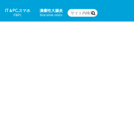
IT＆PC,スマホ
潰瘍性大腸炎
IT&PC
Ulcerative colitis
WordPressの設定など
PC関連＆スマホアプリ
Word
体験日記
どんな病気なの？
治療法
食に関すること