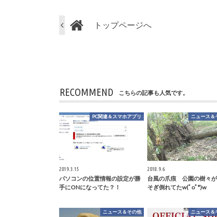
トップページへ
RECOMMEND
こちらの記事も人気です。
PC関連＆スマホアプリ
ニュース＆
2019.3.15
2018.9.6
パソコンの位置情報の設定が勝
台風の爪痕 公園の樹々が
手にONになってた？！
そぎ倒れてたw(ﾟoﾟ*)w
ニュース＆その他
ニュース＆