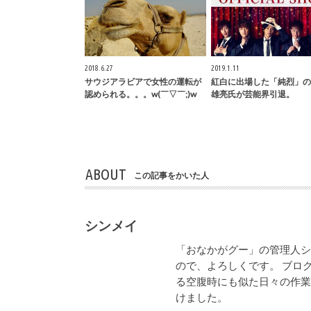
2018.6.27
2019.1.11
サウジアラビアで女性の運転が
紅白に出場した「純烈」の
認められる。。。w(￣▽￣;)w
雄亮氏が芸能界引退。
ABOUT
この記事をかいた人
シンメイ
「おなかがグー」の管理人
ので、よろしくです。 ブロ
る空腹時にも似た日々の作
けました。