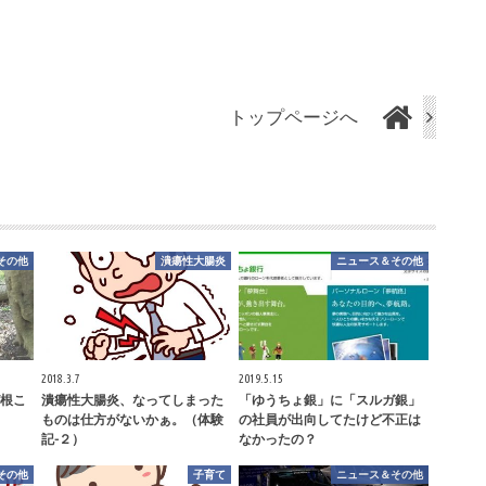
トップページへ
その他
潰瘍性大腸炎
ニュース＆その他
2018.3.7
2019.5.15
根こ
潰瘍性大腸炎、なってしまった
「ゆうちょ銀」に「スルガ銀」
ものは仕方がないかぁ。（体験
の社員が出向してたけど不正は
記-２）
なかったの？
その他
子育て
ニュース＆その他