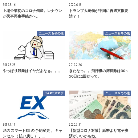
2020.5.16
2020.6.18
上場企業初のコロナ倒産。レナウン
トランプ大統領が中国に再選支援要
が民事再生手続きへ。
請？！
ニュース＆その他
ニュース＆その他
2019.3.28
2019.2.26
やっぱり残業はイヤだよなぁ。。。
きたなっ。。飛行機の床掃除は30～
50日に1回だって。
IT＆PC,スマホ
ニュース＆その他
2019.7.17
2020.3.31
JRの スマートEX の 予約変更 、 キャ
【新型コロナ対策】紙幣より電子決
ンセル （ 払い戻し ） 、…
済がいいかもね。