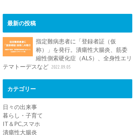
最新の投稿
指定難病患者に「登録者証（仮
称）」を発行。潰瘍性大腸炎、筋委
縮性側索硬化症（ALS）、全身性エリ
テマトーデスなど
2022.09.05
カテゴリー
日々の出来事
暮らし・子育て
IT＆PC,スマホ
潰瘍性大腸炎