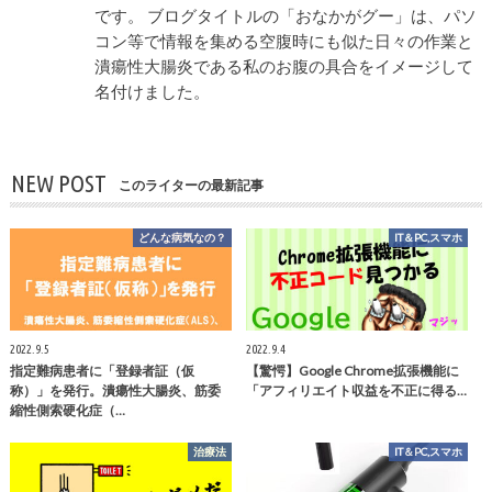
です。 ブログタイトルの「おなかがグー」は、パソ
コン等で情報を集める空腹時にも似た日々の作業と
潰瘍性大腸炎である私のお腹の具合をイメージして
名付けました。
NEW POST
このライターの最新記事
どんな病気なの？
IT＆PC,スマホ
2022.9.5
2022.9.4
指定難病患者に「登録者証（仮
【驚愕】Google Chrome拡張機能に
称）」を発行。潰瘍性大腸炎、筋委
「アフィリエイト収益を不正に得る…
縮性側索硬化症（…
治療法
IT＆PC,スマホ