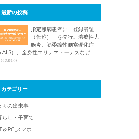
最新の投稿
指定難病患者に「登録者証
（仮称）」を発行。潰瘍性大
腸炎、筋委縮性側索硬化症
（ALS）、全身性エリテマトーデスなど
2022.09.05
カテゴリー
日々の出来事
暮らし・子育て
IT＆PC,スマホ