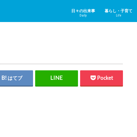
日々の出来事
暮らし・子育て
Daily
Life
ニュース＆その他
中国のニュース
健康
子育て
ペット
リフォーム
ホビー
YouTube
はてブ
Pocket