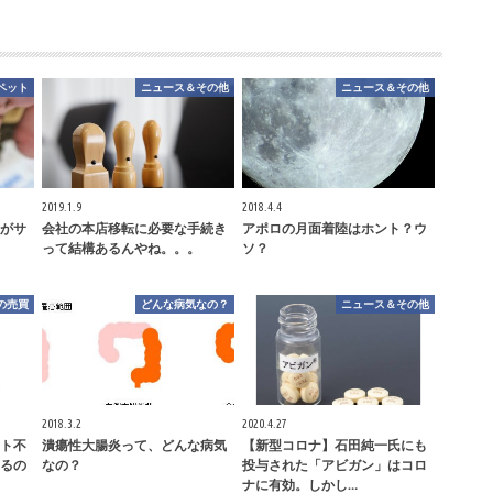
ペット
ニュース＆その他
ニュース＆その他
2019.1.9
2018.4.4
がサ
会社の本店移転に必要な手続き
アポロの月面着陸はホント？ウ
って結構あるんやね。。。
ソ？
の売買
どんな病気なの？
ニュース＆その他
2018.3.2
2020.4.27
ト不
潰瘍性大腸炎って、どんな病気
【新型コロナ】石田純一氏にも
るの
なの？
投与された「アビガン」はコロ
ナに有効。しかし…