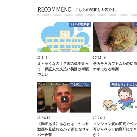
RECOMMEND
こちらの記事も人気です。
日々の出来事
2018.11.1
2018.5.16
え～そうなの！？国の奨学金っ
そろそろカブトムシの幼虫
て、保証人の支払い義務は半額
ナギになる時期
でよい
IT＆PC,スマホ
戸建＆マンション
2019.8.16
2019.6.17
【動画あり】あなたはこのニセ
マンション規約変更でペッ
動画を見破れるか？ 新たなサイ
可からペット飼育可にでき
バー攻撃
か？