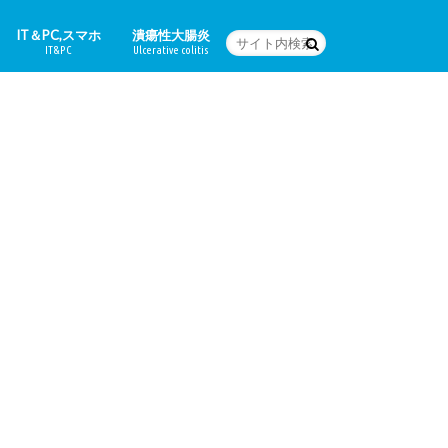
IT＆PC,スマホ
潰瘍性大腸炎
IT&PC
Ulcerative colitis
WordPressの設定など
PC関連＆スマホアプリ
Word
体験日記
どんな病気なの？
治療法
食に関すること