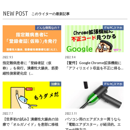
NEW POST
このライターの最新記事
どんな病気なの？
IT＆PC,スマホ
2022.9.5
2022.9.4
指定難病患者に「登録者証（仮
【驚愕】Google Chrome拡張機能に
称）」を発行。潰瘍性大腸炎、筋委
「アフィリエイト収益を不正に得る…
縮性側索硬化症（…
治療法
IT＆PC,スマホ
2022.7.7
2022.5.11
【世界初の試み】潰瘍性大腸炎の治
パソコン用のエアダスター買うなら
療で「オルガノイド」を患部に移植
「電動エアダスター」が経済的。エ
アーが強力で…