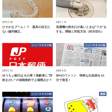
2019.5.30
2021.1.14
ひそかなブーム！？ 器具の目立た
洗濯機の排水口が臭いときは”フタ”を
ない歯列矯正。
する。掃除と対処方法（封水切れ）
ニュース＆その他
ニュース＆その他
2019.7.16
2018.4.23
ゆうちょ銀行は 火の車？高齢者に ”詐
IBMのワトソン 特殊な白血病を10
欺まがい” の保険契約で上場廃止か？
分で発見！
ニュース＆その他
健康