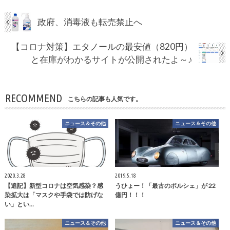
政府、消毒液も転売禁止へ
【コロナ対策】エタノールの最安値（820円）
と在庫がわかるサイトが公開されたよ～♪
RECOMMEND
こちらの記事も人気です。
ニュース＆その他
ニュース＆その他
2020.3.28
2019.5.18
【追記】新型コロナは空気感染？感
うひょー！「最古のポルシェ」が 22
染拡大は「マスクや手袋では防げな
億円！！！
い」とい…
ニュース＆その他
ニュース＆その他