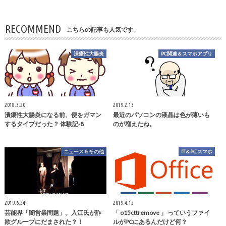
RECOMMEND
こちらの記事も人気です。
潰瘍性大腸炎
PC関連＆スマホアプリ
2018.3.20
2019.2.13
潰瘍性大腸炎になる前、便をガマン
最近のパソコンの液晶は色が薄いも
するタイプだった？ 体験記-8
のが増えたね。
ニュース＆その他
IT＆PC,スマホ
2019.6.24
2019.4.12
芸能界「闇営業問題」。入江氏が詐
「 o15cttremove 」 っていうファイ
欺グループにだまされた？！
ルがPCにあるんだけど何？