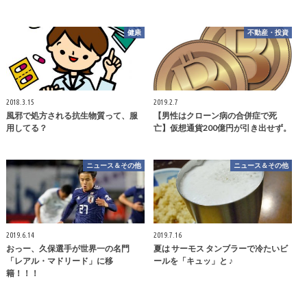
健康
不動産・投資
2018.3.15
2019.2.7
風邪で処方される抗生物質って、服
【男性はクローン病の合併症で死
用してる？
亡】仮想通貨200億円が引き出せず。
ニュース＆その他
ニュース＆その他
2019.6.14
2019.7.16
おっー、久保選手が世界一の名門
夏は サーモス タンブラーで冷たいビ
「レアル・マドリード」に移
ールを「キュッ」と ♪
籍！！！