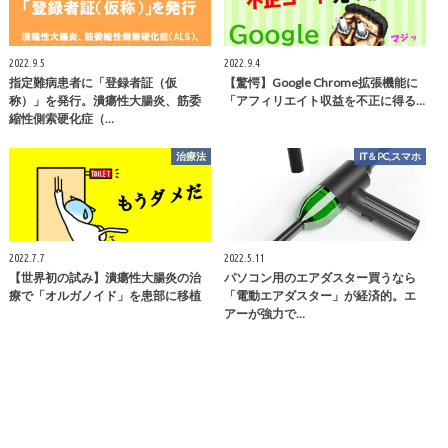
2022.9.5
2022.9.4
指定難病患者に「登録者証（仮
【驚愕】Google Chrome拡張機能に
称）」を発行。潰瘍性大腸炎、筋委
「アフィリエイト収益を不正に得る…
縮性側索硬化症（…
治療法
IT＆PC,スマホ
2022.7.7
2022.5.11
【世界初の試み】潰瘍性大腸炎の治
パソコン用のエアダスター買うなら
療で「オルガノイド」を患部に移植
「電動エアダスター」が経済的。エ
アーが強力で…