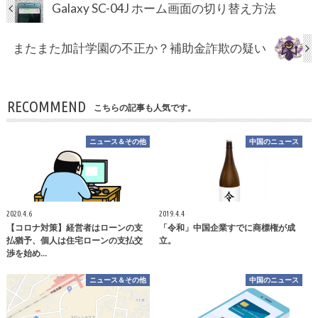
Galaxy SC-04J ホーム画面の切り替え方法
またまた加計学園の不正か？補助金詐欺の疑い
RECOMMEND
こちらの記事も人気です。
ニュース＆その他
中国のニュース
2020.4.6
2019.4.4
【コロナ対策】経営者はローンの支
「令和」中国企業すでに商標権が成
払猶予、個人は住宅ローンの支払交
立。
渉を始め…
ニュース＆その他
中国のニュース