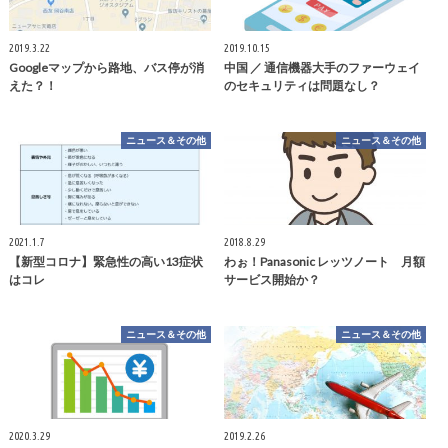
2019.3.22
2019.10.15
Googleマップから路地、バス停が消
中国 ／ 通信機器大手のファーウェイ
えた？！
のセキュリティは問題なし？
ニュース＆その他
ニュース＆その他
2021.1.7
2018.8.29
【新型コロナ】緊急性の高い13症状
わぉ！Panasonic レッツノート 月額
はコレ
サービス開始か？
ニュース＆その他
ニュース＆その他
2020.3.29
2019.2.26