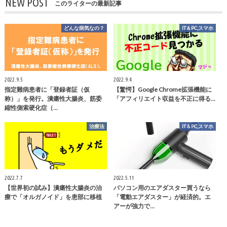
NEW POST
このライターの最新記事
どんな病気なの？
IT＆PC,スマホ
2022.9.5
2022.9.4
指定難病患者に「登録者証（仮
【驚愕】Google Chrome拡張機能に
称）」を発行。潰瘍性大腸炎、筋委
「アフィリエイト収益を不正に得る…
縮性側索硬化症（…
治療法
IT＆PC,スマホ
2022.7.7
2022.5.11
【世界初の試み】潰瘍性大腸炎の治
パソコン用のエアダスター買うなら
療で「オルガノイド」を患部に移植
「電動エアダスター」が経済的。エ
アーが強力で…