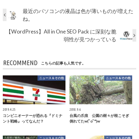
最近のパソコンの液晶は色が薄いものが増えた
ね。
【WordPress】All in One SEO Pack に深刻な脆
弱性が見つかっている
RECOMMEND
こちらの記事も人気です。
ニュース＆その他
ニュース＆その他
2019.4.25
2018.9.6
コンビニオーナーが恐れる『ドミナ
台風の爪痕 公園の樹々が根こそぎ
ント戦略』ってなんだ？
倒れてたw(ﾟoﾟ*)w
ニュース＆その他
ニュース＆その他