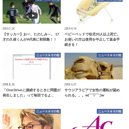
2019.5.24
2019.4.14
【サッカー】おー、たのしみ～。 17
ベビーベッドで幼児30人以上死亡。
才の久保くんがA代表に初招集！！
お使いの方は使用を中止して返金手
続きを！
ニュース＆その他
ニュース＆その他
2018.8.24
2018.6.27
「One Drive に接続するときに問題が
サウジアラビアで女性の運転が認め
発生しました」って毎回でるよ…
られる。。。w(￣▽￣;)w
ニュース＆その他
ニュース＆その他