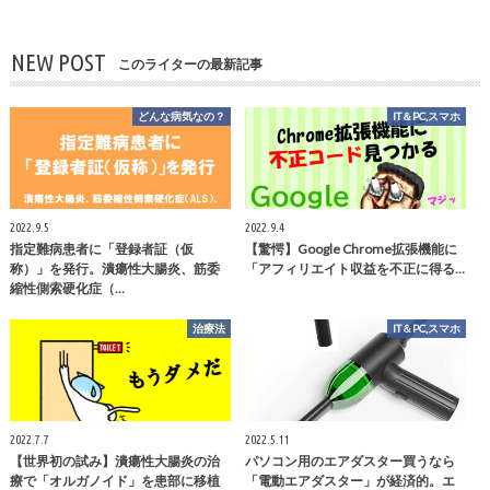
NEW POST
このライターの最新記事
どんな病気なの？
IT＆PC,スマホ
2022.9.5
2022.9.4
指定難病患者に「登録者証（仮
【驚愕】Google Chrome拡張機能に
称）」を発行。潰瘍性大腸炎、筋委
「アフィリエイト収益を不正に得る…
縮性側索硬化症（…
治療法
IT＆PC,スマホ
2022.7.7
2022.5.11
【世界初の試み】潰瘍性大腸炎の治
パソコン用のエアダスター買うなら
療で「オルガノイド」を患部に移植
「電動エアダスター」が経済的。エ