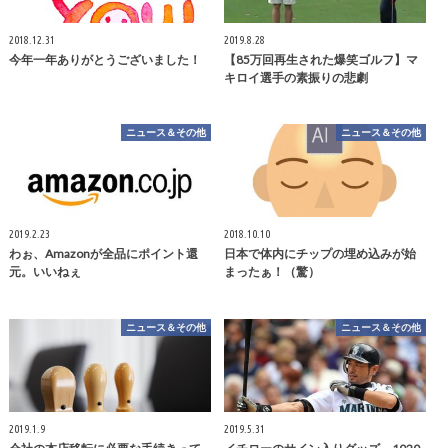
2018.12.31
2019.8.28
今年一年ありがとうございました！
【85万回再生された爆笑ゴルフ】マ
キロイ選手の素振りの悲劇
ニュース＆その他
ニュース＆その他
2019.2.23
2018.10.10
わぉ、Amazonが全品にポイント還
日本で体内にチップの埋め込みが始
元。いいねぇ
まったぁ！（驚）
ニュース＆その他
ニュース＆その他
2019.1.9
2019.5.31