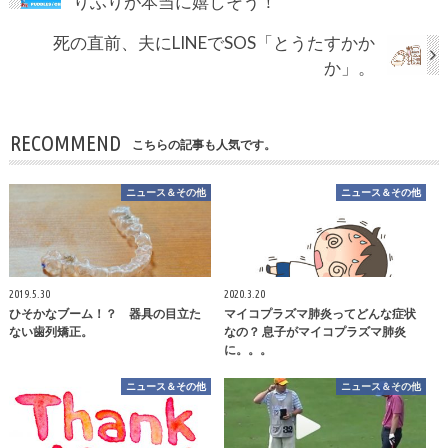
りふりが本当に嬉しそう！
死の直前、夫にLINEでSOS「とうたすかか
か」。
RECOMMEND
こちらの記事も人気です。
ニュース＆その他
ニュース＆その他
2019.5.30
2020.3.20
ひそかなブーム！？ 器具の目立た
マイコプラズマ肺炎ってどんな症状
ない歯列矯正。
なの？ 息子がマイコプラズマ肺炎
に。。。
ニュース＆その他
ニュース＆その他