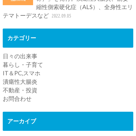
縮性側索硬化症（ALS）、全身性エリ
テマトーデスなど
2022.09.05
カテゴリー
日々の出来事
暮らし・子育て
IT＆PC,スマホ
潰瘍性大腸炎
不動産・投資
お問合わせ
アーカイブ