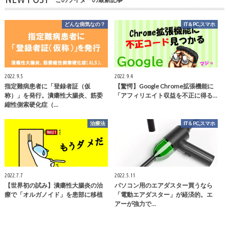
どんな病気なの？
IT＆PC,スマホ
2022.9.5
2022.9.4
指定難病患者に「登録者証（仮
【驚愕】Google Chrome拡張機能に
称）」を発行。潰瘍性大腸炎、筋委
「アフィリエイト収益を不正に得る…
縮性側索硬化症（…
治療法
IT＆PC,スマホ
2022.7.7
2022.5.11
【世界初の試み】潰瘍性大腸炎の治
パソコン用のエアダスター買うなら
療で「オルガノイド」を患部に移植
「電動エアダスター」が経済的。エ
アーが強力で…