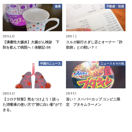
健康
不動産・投資
2019.6.25
2018.7.2
【潰瘍性大腸炎】大腸がん検診 下
スルガ銀行さぎし店とオーナー「詐
剤を飲んで病院へ！体験記-38
欺師」との戦い？！
中国のニュース
ニュース＆その他
2020.4.23
2019.9.1
【コロナ対策】気をつけよう！誤っ
旨い！ スーパーカップ コンビニ限
た消毒液の使い方で”肺に白い影”がで
定 ブタキムラーメン
きる。