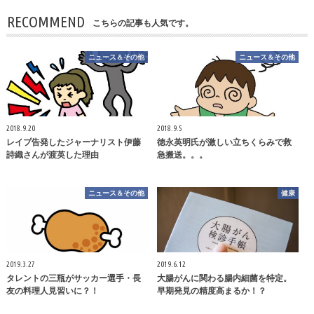
RECOMMEND
こちらの記事も人気です。
ニュース＆その他
ニュース＆その他
2018.9.20
2018.9.5
レイプ告発したジャーナリスト伊藤
徳永英明氏が激しい立ちくらみで救
詩織さんが渡英した理由
急搬送。。。
ニュース＆その他
健康
2019.3.27
2019.6.12
タレントの三瓶がサッカー選手・長
大腸がんに関わる腸内細菌を特定。
友の料理人見習いに？！
早期発見の精度高まるか！？