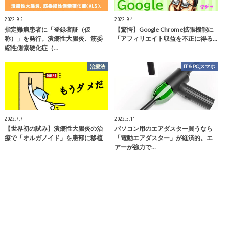
2022.9.5
2022.9.4
指定難病患者に「登録者証（仮
【驚愕】Google Chrome拡張機能に
称）」を発行。潰瘍性大腸炎、筋委
「アフィリエイト収益を不正に得る…
縮性側索硬化症（…
治療法
IT＆PC,スマホ
2022.7.7
2022.5.11
【世界初の試み】潰瘍性大腸炎の治
パソコン用のエアダスター買うなら
療で「オルガノイド」を患部に移植
「電動エアダスター」が経済的。エ
アーが強力で…