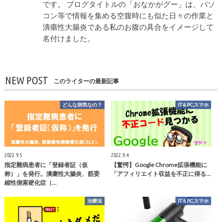
です。 ブログタイトルの「おなかがグー」は、パソ
コン等で情報を集める空腹時にも似た日々の作業と
潰瘍性大腸炎である私のお腹の具合をイメージして
名付けました。
NEW POST
このライターの最新記事
どんな病気なの？
IT＆PC,スマホ
2022.9.5
2022.9.4
指定難病患者に「登録者証（仮
【驚愕】Google Chrome拡張機能に
称）」を発行。潰瘍性大腸炎、筋委
「アフィリエイト収益を不正に得る…
縮性側索硬化症（…
治療法
IT＆PC,スマホ