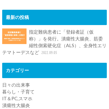
最新の投稿
指定難病患者に「登録者証（仮
称）」を発行。潰瘍性大腸炎、筋委
縮性側索硬化症（ALS）、全身性エリ
テマトーデスなど
2022.09.05
カテゴリー
日々の出来事
暮らし・子育て
IT＆PC,スマホ
潰瘍性大腸炎