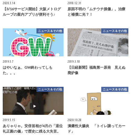
2020.3.14
2018.12.31
【3/16サービス開始】大阪メトログ
原因不明の「ムチウチ損傷」。治療
ループの案内アプリが便利そう♪
と補償に光？！
ニュース＆その他
ニュース＆その他
2019.5.7
2019.3.18
はやいなぁ、GW終わってしも
【日経新聞】福島第一原発 見えぬ
た。。。
廃炉像
ニュース＆その他
ニュース＆その他
2019.5.15
2020.10.28
ありゃりゃ。安倍首相が4月の「退位
潰瘍性大腸炎 「トイレ譲ってカー
礼正殿の儀」で歴史に残る大失言。
ド」