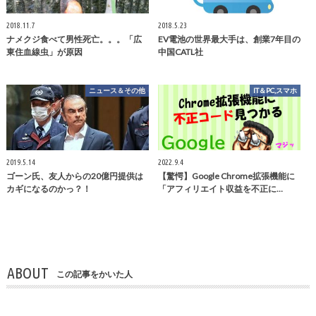
2018.11.7
2018.5.23
ナメクジ食べて男性死亡。。。「広
EV電池の世界最大手は、創業7年目の
東住血線虫」が原因
中国CATL社
ニュース＆その他
IT＆PC,スマホ
2019.5.14
2022.9.4
ゴーン氏、友人からの20億円提供は
【驚愕】Google Chrome拡張機能に
カギになるのかっ？！
「アフィリエイト収益を不正に…
ABOUT
この記事をかいた人