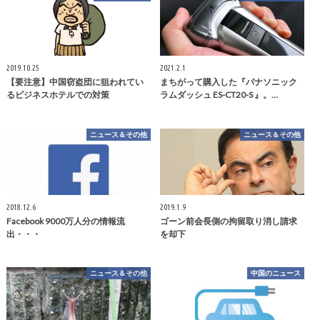
2019.10.25
2021.2.1
【要注意】中国窃盗団に狙われてい
まちがって購入した『パナソニック
るビジネスホテルでの対策
ラムダッシュ ES-CT20-S 』。…
ニュース＆その他
ニュース＆その他
2018.12.6
2019.1.9
Facebook 9000万人分の情報流
ゴーン前会長側の拘留取り消し請求
出・・・
を却下
ニュース＆その他
中国のニュース