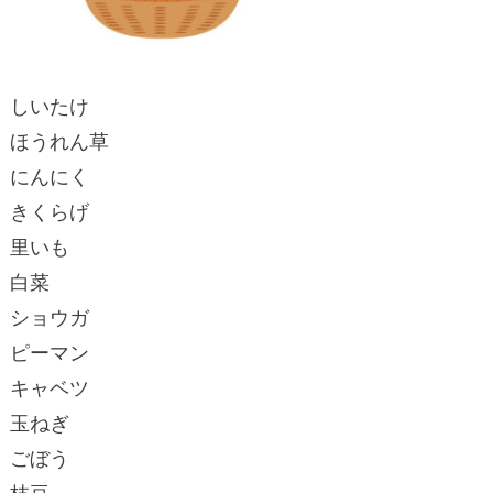
しいたけ
ほうれん草
にんにく
きくらげ
里いも
白菜
ショウガ
ピーマン
キャベツ
玉ねぎ
ごぼう