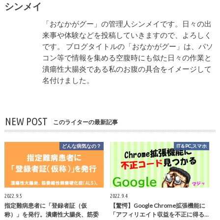
シンメイ
「おなかがグー」の管理人シンメイです。日々の出
来事や体験などを投稿していきますので、よろしく
です。 ブログタイトルの「おなかがグー」は、パソ
コン等で情報を集める空腹時にも似た日々の作業と
潰瘍性大腸炎である私のお腹の具合をイメージして
名付けました。
NEW POST
このライターの最新記事
どんな病気なの？
IT＆PC,スマホ
2022.9.5
2022.9.4
指定難病患者に「登録者証（仮
【驚愕】Google Chrome拡張機能に
称）」を発行。潰瘍性大腸炎、筋委
「アフィリエイト収益を不正に得る…