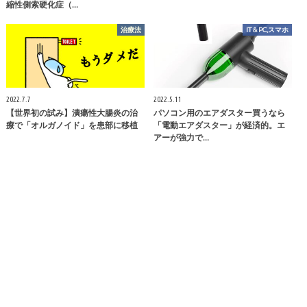
縮性側索硬化症（…
治療法
IT＆PC,スマホ
2022.7.7
2022.5.11
【世界初の試み】潰瘍性大腸炎の治
パソコン用のエアダスター買うなら
療で「オルガノイド」を患部に移植
「電動エアダスター」が経済的。エ
アーが強力で…