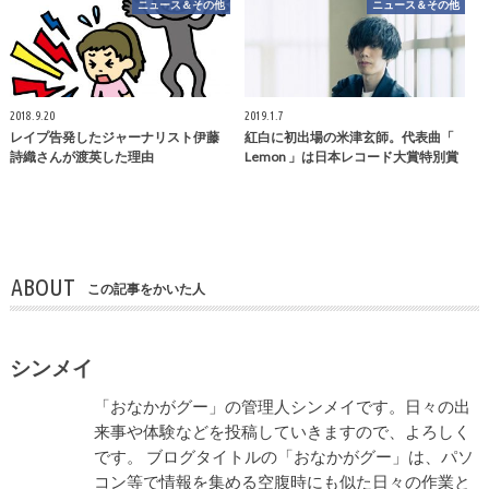
ニュース＆その他
ニュース＆その他
2018.9.20
2019.1.7
レイプ告発したジャーナリスト伊藤
紅白に初出場の米津玄師。代表曲「
詩織さんが渡英した理由
Lemon 」は日本レコード大賞特別賞
ABOUT
この記事をかいた人
シンメイ
「おなかがグー」の管理人シンメイです。日々の出
来事や体験などを投稿していきますので、よろしく
です。 ブログタイトルの「おなかがグー」は、パソ
コン等で情報を集める空腹時にも似た日々の作業と