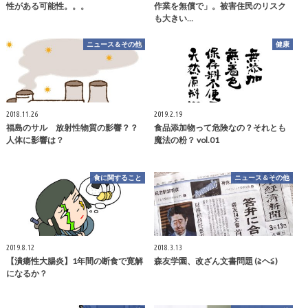
性がある可能性。。。
作業を無償で」。被害住民のリスク
も大きい…
ニュース＆その他
健康
2018.11.26
2019.2.19
福島のサル 放射性物質の影響？？
食品添加物って危険なの？それとも
人体に影響は？
魔法の粉？ vol.01
食に関すること
ニュース＆その他
2019.8.12
2018.3.13
【潰瘍性大腸炎】1年間の断食で寛解
森友学園、改ざん文書問題 (≧ヘ≦)
になるか？