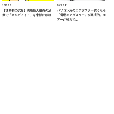
2022.7.7
2022.5.11
【世界初の試み】潰瘍性大腸炎の治
パソコン用のエアダスター買うなら
療で「オルガノイド」を患部に移植
「電動エアダスター」が経済的。エ
アーが強力で…