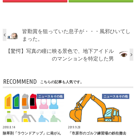
皆勤賞を狙っていた息子が・・・風邪ひいてし
まった。
【驚愕】写真の瞳に映る景色で、地下アイドル
のマンションを特定した男
RECOMMEND
こちらの記事も人気です。
ニュース＆その他
ニュース＆その他
2018.8.14
2019.9.28
除草剤「ラウンドアップ」に発がん
「市原市のゴルフ練習場の鉄柱撤去