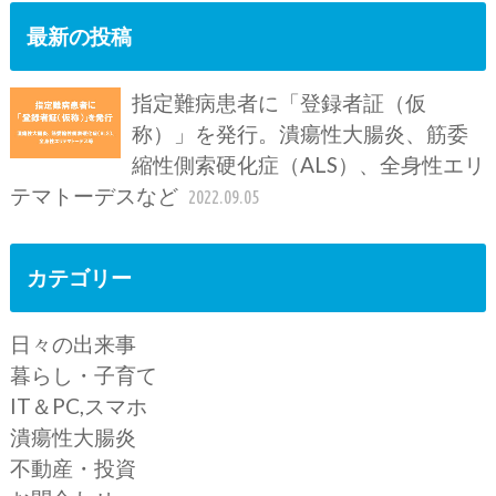
最新の投稿
指定難病患者に「登録者証（仮
称）」を発行。潰瘍性大腸炎、筋委
縮性側索硬化症（ALS）、全身性エリ
テマトーデスなど
2022.09.05
カテゴリー
日々の出来事
暮らし・子育て
IT＆PC,スマホ
潰瘍性大腸炎
不動産・投資