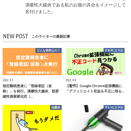
潰瘍性大腸炎である私のお腹の具合をイメージして
名付けました。
NEW POST
このライターの最新記事
どんな病気なの？
IT＆PC,スマホ
2022.9.5
2022.9.4
指定難病患者に「登録者証（仮
【驚愕】Google Chrome拡張機能に
称）」を発行。潰瘍性大腸炎、筋委
「アフィリエイト収益を不正に得る…
縮性側索硬化症（…
治療法
IT＆PC,スマホ