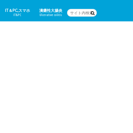
IT＆PC,スマホ
潰瘍性大腸炎
IT&PC
Ulcerative colitis
WordPressの設定など
PC関連＆スマホアプリ
Word
体験日記
どんな病気なの？
治療法
食に関すること