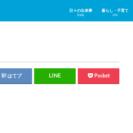
日々の出来事
暮らし・子育て
Daily
Life
ニュース＆その他
中国のニュース
健康
子育て
ペット
リフォーム
ホビー
YouTube
はてブ
Pocket