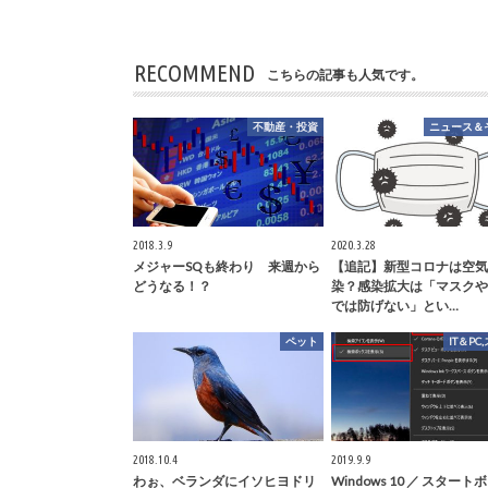
RECOMMEND
こちらの記事も人気です。
不動産・投資
ニュース＆
2018.3.9
2020.3.28
メジャーSQも終わり 来週から
【追記】新型コロナは空気
どうなる！？
染？感染拡大は「マスクや
では防げない」とい…
ペット
IT＆PC
2018.10.4
2019.9.9
わぉ、ベランダにイソヒヨドリ
Windows 10 ／ スタート