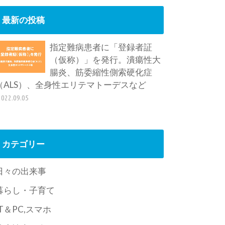
最新の投稿
指定難病患者に「登録者証
（仮称）」を発行。潰瘍性大
腸炎、筋委縮性側索硬化症
（ALS）、全身性エリテマトーデスなど
2022.09.05
カテゴリー
日々の出来事
暮らし・子育て
IT＆PC,スマホ