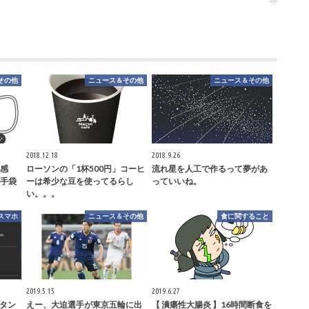
その他
ニュース＆その他
ニュース＆その他
2018.12.18
2018.9.26
感
ローソンの「1杯500円」コーヒ
流れ星を人工で作るって夢があ
手袋
ーは希少な豆を使ってるらし
っていいね。
い。。。
,スマホ
ニュース＆その他
食に関すること
2019.5.15
2019.6.27
ボタン
えー、大迫選手が東京五輪に出
【 潰瘍性大腸炎 】16時間断食を