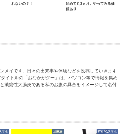
れないの？！
始めて丸3ヵ月。やってみる価
値あり
シンメイです。日々の出来事や体験などを投稿していきます
グタイトルの「おなかがグー」は、パソコン等で情報を集め
業と潰瘍性大腸炎である私のお腹の具合をイメージして名付
,スマホ
治療法
IT＆PC,スマホ