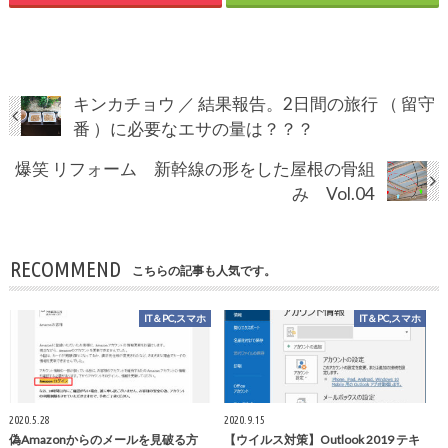
キンカチョウ ／ 結果報告。2日間の旅行 （ 留守
番 ）に必要なエサの量は？？？
爆笑 リフォーム 新幹線の形をした屋根の骨組
み Vol.04
RECOMMEND
こちらの記事も人気です。
IT＆PC,スマホ
IT＆PC,スマホ
2020.5.28
2020.9.15
偽Amazonからのメールを見破る方
【ウイルス対策】Outlook 2019 テキ