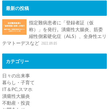
最新の投稿
指定難病患者に「登録者証（仮
称）」を発行。潰瘍性大腸炎、筋委
縮性側索硬化症（ALS）、全身性エリ
テマトーデスなど
2022.09.05
カテゴリー
日々の出来事
暮らし・子育て
IT＆PC,スマホ
潰瘍性大腸炎
不動産・投資