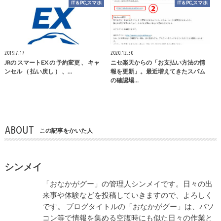
IT＆PC,スマホ
IT＆PC,スマホ
2019.7.17
2020.12.30
JRの スマートEX の 予約変更 、 キャ
ニセ楽天からの「お支払い方法の情
ンセル （ 払い戻し ） 、…
報を更新」。最近増えてきたスパム
の確認場…
ABOUT
この記事をかいた人
シンメイ
「おなかがグー」の管理人シンメイです。日々の出
来事や体験などを投稿していきますので、よろしく
です。 ブログタイトルの「おなかがグー」は、パソ
コン等で情報を集める空腹時にも似た日々の作業と