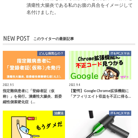
潰瘍性大腸炎である私のお腹の具合をイメージして
名付けました。
NEW POST
このライターの最新記事
どんな病気なの？
IT＆PC,スマホ
2022.9.5
2022.9.4
指定難病患者に「登録者証（仮
【驚愕】Google Chrome拡張機能に
称）」を発行。潰瘍性大腸炎、筋委
「アフィリエイト収益を不正に得る…
縮性側索硬化症（…
治療法
IT＆PC,スマホ