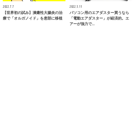
2022.7.7
2022.5.11
【世界初の試み】潰瘍性大腸炎の治
パソコン用のエアダスター買うなら
療で「オルガノイド」を患部に移植
「電動エアダスター」が経済的。エ
アーが強力で…