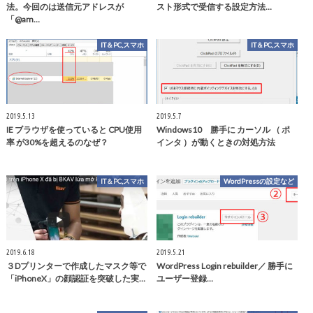
法。今回のは送信元アドレスが
スト形式で受信する設定方法…
「@am…
IT＆PC,スマホ
IT＆PC,スマホ
2019.5.13
2019.5.7
IE ブラウザを使っていると CPU使用
Windows10 勝手に カーソル （ ポ
率 が30%を超えるのなぜ？
インタ ）が動くときの対処方法
IT＆PC,スマホ
WordPressの設定など
2019.6.18
2019.5.21
３Dプリンターで作成したマスク等で
WordPress Login rebuilder／ 勝手に
「iPhoneX」の顔認証を突破した実…
ユーザー登録…