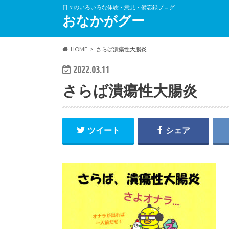
日々のいろいろな体験・意見・備忘録ブログ
おなかがグー
HOME
さらば潰瘍性大腸炎
2022.03.11
さらば潰瘍性大腸炎
ツイート
シェア