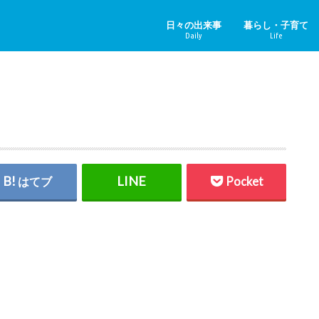
日々の出来事
暮らし・子育て
Daily
Life
ニュース＆その他
中国のニュース
健康
子育て
ペット
リフォーム
ホビー
YouTube
はてブ
Pocket