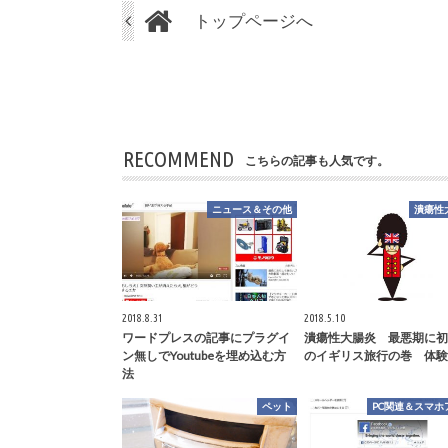
トップページへ
RECOMMEND
こちらの記事も人気です。
ニュース＆その他
潰瘍性
2018.8.31
2018.5.10
ワードプレスの記事にプラグイ
潰瘍性大腸炎 最悪期に初
ン無しでYoutubeを埋め込む方
のイギリス旅行の巻 体験記
法
ペット
PC関連＆スマホ