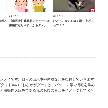
2019.2.6
2019.2.11
が表示さ
【歯医者】哺乳瓶でジュースは
ひどっ。犬のお腹を蹴り上げる
虫歯になりやすいからダメ。
って？？
シンメイです。日々の出来事や体験などを投稿していきます
グタイトルの「おなかがグー」は、パソコン等で情報を集め
業と潰瘍性大腸炎である私のお腹の具合をイメージして名付