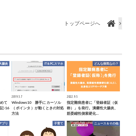
トップページへ
大腸炎
IT＆PC,スマホ
どんな病気なの？
2019.5.7
2022.9.5
めて
Windows10 勝手に カーソル
指定難病患者に「登録者証（仮
-16
（ ポインタ ）が動くときの対処
称）」を発行。潰瘍性大腸炎、
方法
筋委縮性側索硬化…
アプリ
子育て
ニュース＆その他