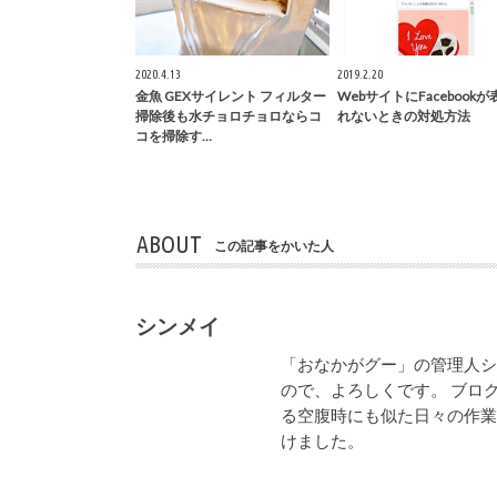
2020.4.13
2019.2.20
金魚 GEXサイレント フィルター
WebサイトにFacebook
掃除後も水チョロチョロならコ
れないときの対処方法
コを掃除す…
ABOUT
この記事をかいた人
シンメイ
「おなかがグー」の管理人
ので、よろしくです。 ブロ
る空腹時にも似た日々の作
けました。