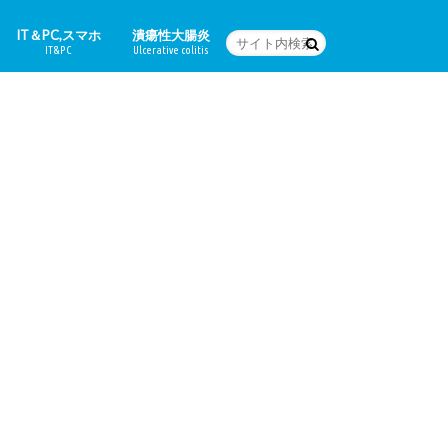
IT＆PC,スマホ
潰瘍性大腸炎
IT&PC
Ulcerative colitis
WordPressの設定など
PC関連＆スマホアプリ
Word
体験日記
どんな病気なの？
治療法
食に関すること