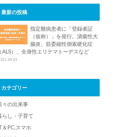
最新の投稿
指定難病患者に「登録者証
（仮称）」を発行。潰瘍性大
腸炎、筋委縮性側索硬化症
（ALS）、全身性エリテマトーデスなど
2022.09.05
カテゴリー
日々の出来事
暮らし・子育て
IT＆PC,スマホ