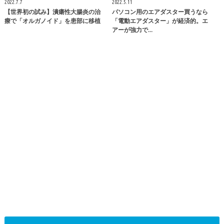
2022.7.7
2022.5.11
【世界初の試み】潰瘍性大腸炎の治
パソコン用のエアダスター買うなら
療で「オルガノイド」を患部に移植
「電動エアダスター」が経済的。エ
アーが強力で…