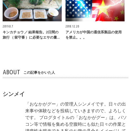
2019.8.7
2018.12.20
キンカチョウ ／ 結果報告。2日間の
アメリカが中国の通信系製品の使用
旅行 （ 留守番 ）に必要なエサの量…
を禁止。。。
ABOUT
この記事をかいた人
シンメイ
「おなかがグー」の管理人シンメイです。日々の出
来事や体験などを投稿していきますので、よろしく
です。 ブログタイトルの「おなかがグー」は、パソ
コン等で情報を集める空腹時にも似た日々の作業と
潰瘍性大腸炎である私のお腹の具合をイメージして