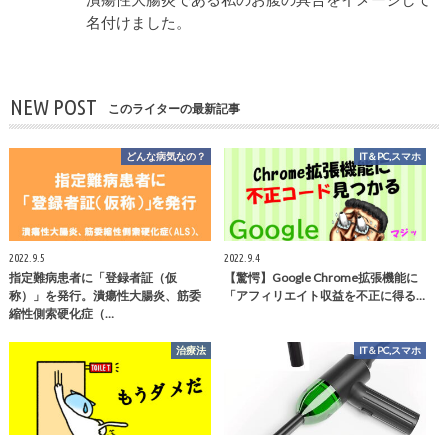
名付けました。
NEW POST
このライターの最新記事
どんな病気なの？
IT＆PC,スマホ
2022.9.5
2022.9.4
指定難病患者に「登録者証（仮
【驚愕】Google Chrome拡張機能に
称）」を発行。潰瘍性大腸炎、筋委
「アフィリエイト収益を不正に得る…
縮性側索硬化症（…
治療法
IT＆PC,スマホ