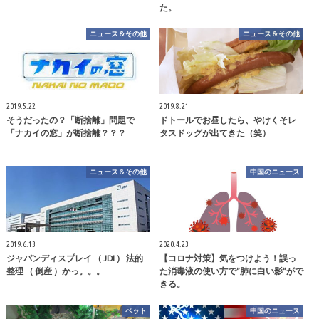
た。
ニュース＆その他
ニュース＆その他
2019.5.22
2019.8.21
そうだったの？「断捨離」問題で
ドトールでお昼したら、やけくそレ
「ナカイの窓」が断捨離？？？
タスドッグが出てきた（笑）
ニュース＆その他
中国のニュース
2019.6.13
2020.4.23
ジャパンディスプレイ （ JDI ） 法的
【コロナ対策】気をつけよう！誤っ
整理 （ 倒産 ）かっ。。。
た消毒液の使い方で”肺に白い影”がで
きる。
ペット
中国のニュース