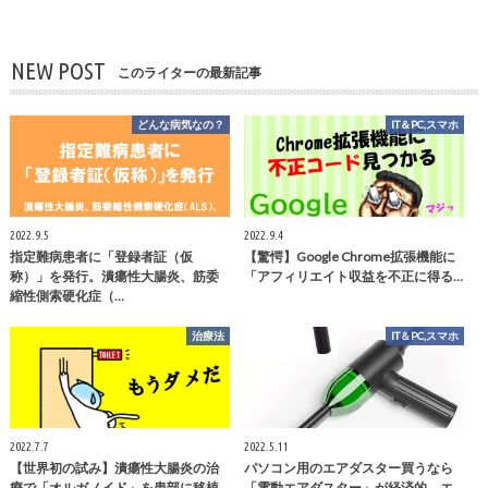
NEW POST
このライターの最新記事
どんな病気なの？
IT＆PC,スマホ
2022.9.5
2022.9.4
指定難病患者に「登録者証（仮
【驚愕】Google Chrome拡張機能に
称）」を発行。潰瘍性大腸炎、筋委
「アフィリエイト収益を不正に得る…
縮性側索硬化症（…
治療法
IT＆PC,スマホ
2022.7.7
2022.5.11
【世界初の試み】潰瘍性大腸炎の治
パソコン用のエアダスター買うなら
療で「オルガノイド」を患部に移植
「電動エアダスター」が経済的。エ