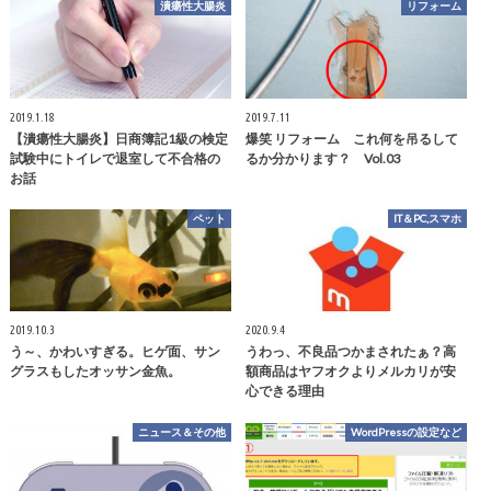
潰瘍性大腸炎
リフォーム
2019.1.18
2019.7.11
【潰瘍性大腸炎】日商簿記1級の検定
爆笑 リフォーム これ何を吊るして
試験中にトイレで退室して不合格の
るか分かります？ Vol.03
お話
ペット
IT＆PC,スマホ
2019.10.3
2020.9.4
う～、かわいすぎる。ヒゲ面、サン
うわっ、不良品つかまされたぁ？高
グラスもしたオッサン金魚。
額商品はヤフオクよりメルカリが安
心できる理由
ニュース＆その他
WordPressの設定など