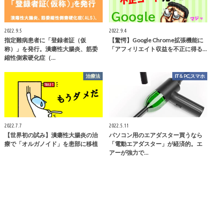
2022.9.5
2022.9.4
指定難病患者に「登録者証（仮
【驚愕】Google Chrome拡張機能に
称）」を発行。潰瘍性大腸炎、筋委
「アフィリエイト収益を不正に得る…
縮性側索硬化症（…
治療法
IT＆PC,スマホ
2022.7.7
2022.5.11
【世界初の試み】潰瘍性大腸炎の治
パソコン用のエアダスター買うなら
療で「オルガノイド」を患部に移植
「電動エアダスター」が経済的。エ
アーが強力で…