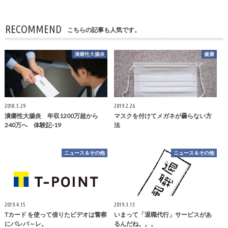
RECOMMEND
こちらの記事も人気です。
潰瘍性大腸炎
健康
2018.5.29
2019.2.26
潰瘍性大腸炎 年収1200万超から
マスクを付けてメガネが曇らない方
240万へ 体験記-19
法
ニュース＆その他
ニュース＆その他
2019.4.15
2019.3.13
Tカード を使って借りたビデオは警察
いまって「退職代行」サービスがあ
にバレバ～レ。
るんだね。。。