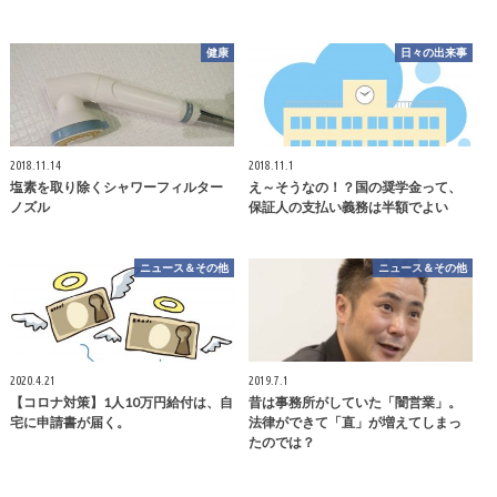
健康
日々の出来事
2018.11.14
2018.11.1
塩素を取り除くシャワーフィルター
え～そうなの！？国の奨学金って、
ノズル
保証人の支払い義務は半額でよい
ニュース＆その他
ニュース＆その他
2020.4.21
2019.7.1
【コロナ対策】1人10万円給付は、自
昔は事務所がしていた「闇営業」。
宅に申請書が届く。
法律ができて「直」が増えてしまっ
たのでは？