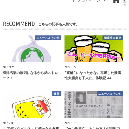
RECOMMEND
こちらの記事も人気です。
ニュース＆その他
潰瘍性大腸炎
2018.9.25
2022.3.22
海洋汚染の原因になるから紙ストロ
” 寛解 ” になったかな。再燃した潰瘍
ー？！
性大腸炎も下火に。体験記-44
健康
ニュース＆その他
2019.2.8
2020.1.7
「 アデノウイルス 」に罹ったら食事
ゴーン氏逃亡。あした本人が現地で