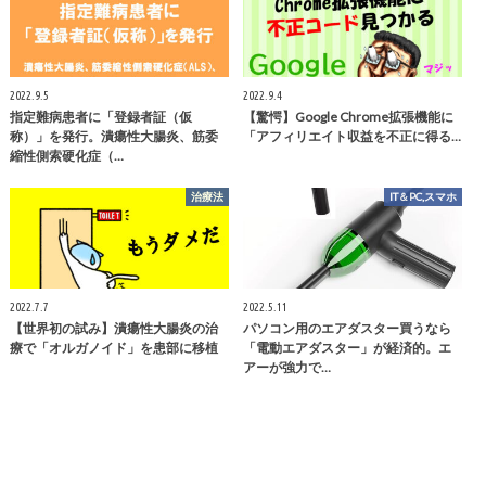
2022.9.5
2022.9.4
指定難病患者に「登録者証（仮
【驚愕】Google Chrome拡張機能に
称）」を発行。潰瘍性大腸炎、筋委
「アフィリエイト収益を不正に得る…
縮性側索硬化症（…
治療法
IT＆PC,スマホ
2022.7.7
2022.5.11
【世界初の試み】潰瘍性大腸炎の治
パソコン用のエアダスター買うなら
療で「オルガノイド」を患部に移植
「電動エアダスター」が経済的。エ
アーが強力で…