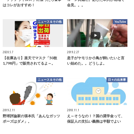
はコレがおすすめ！
会見。。。
ニュース＆その他
YouTube
2020.5.7
2019.2.27
【在庫あり】楽天でマスク「50枚
息子がヤモリか小鳥が飼いたいと言
1,798円」で販売されてるよ～。
い始めた。。どうしよ。
ニュース＆その他
日々の出来事
2019.2.11
2018.11.1
野球評論家の張本氏「あんなガッツ
え～そうなの！？国の奨学金って、
ポーズはダメ」。
保証人の支払い義務は半額でよい