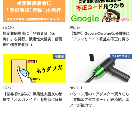
2022.9.5
2022.9.4
指定難病患者に「登録者証（仮
【驚愕】Google Chrome拡張機能に
称）」を発行。潰瘍性大腸炎、筋委
「アフィリエイト収益を不正に得る…
縮性側索硬化症（…
治療法
IT＆PC,スマホ
2022.7.7
2022.5.11
【世界初の試み】潰瘍性大腸炎の治
パソコン用のエアダスター買うなら
療で「オルガノイド」を患部に移植
「電動エアダスター」が経済的。エ
アーが強力で…