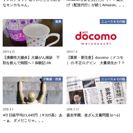
なキンカちゃん。
げ（配送代行）が続くAmazon。。。
健康
ニュース＆その他
2019.6.25
2019.7.4
【潰瘍性大腸炎】大腸がん検診 下
【重要・要注意】docomo（ ドコモ
剤を飲んで病院へ！体験記-38
） の 不正ログイン 大量発生か？？
不動産・投資
ニュース＆その他
2018.4.5
2018.3.13
4/5 日経平均21,645円（￥325高） あ
森友学園、改ざん文書問題 (≧ヘ≦)
～ぁ、ダメだこりゃ。。。