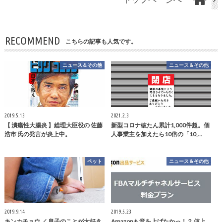
RECOMMEND
こちらの記事も人気です。
ニュース＆その他
ニュース＆その他
2019.5.13
2021.2.3
【 潰瘍性大腸炎 】総理大臣役の 佐藤
新型コロナ破たん累計1,000件超。個
浩市 氏の発言が炎上中。
人事業主を加えたら10倍の「10,…
ペット
ニュース＆その他
2019.9.14
2019.5.23
キンカチョウ ／ 息子のことが大好き
Amazonも音を上げたかっ！？ 値上