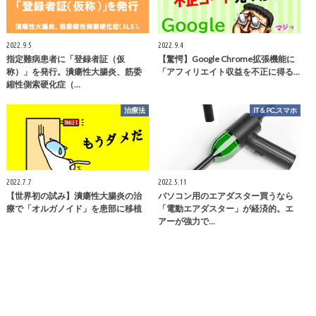
2022.9.5
2022.9.4
指定難病患者に「登録者証（仮
【驚愕】Google Chrome拡張機能に
称）」を発行。潰瘍性大腸炎、筋委
「アフィリエイト収益を不正に得る…
縮性側索硬化症（…
治療法
IT＆PC,スマホ
2022.7.7
2022.5.11
【世界初の試み】潰瘍性大腸炎の治
パソコン用のエアダスター買うなら
療で「オルガノイド」を患部に移植
「電動エアダスター」が経済的。エ
アーが強力で…