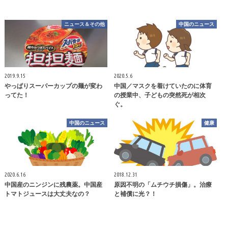
ニュース＆その他
中国のニュース
2019.9.15
2020.5.6
やっぱりスーパーカップの麺が変わ
中国／マスクを着けていたのに体育
ってた！
の授業中、子どもの突然死が相次
ぐ。
中国のニュース
健康
2020.6.16
2018.12.31
中国産のニンジンに残農薬。中国産
原因不明の「ムチウチ損傷」。治療
トマトジュースは大丈夫なの？
と補償に光？！