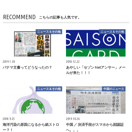
RECOMMEND
こちらの記事も人気です。
ニュース＆その他
ニュース＆その他
2019.1.30
2018.12.22
パナマ文書ってどうなったの？
あやしい「セゾン Netアンサー」メー
ルが来た！！！
ニュース＆その他
中国のニュース
2018.9.25
2019.10.26
海洋汚染の原因になるから紙ストロ
中国 ／ 決済手段がスマホから顔認証
ー？！
へ。。。