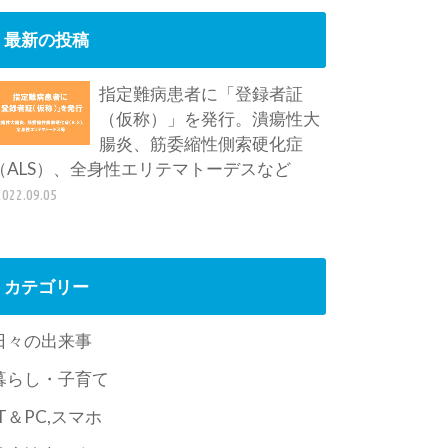
最新の投稿
指定難病患者に「登録者証
（仮称）」を発行。潰瘍性大
腸炎、筋委縮性側索硬化症
（ALS）、全身性エリテマトーデスなど
2022.09.05
カテゴリー
日々の出来事
暮らし・子育て
IT＆PC,スマホ