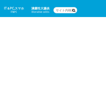
IT＆PC,スマホ
潰瘍性大腸炎
IT&PC
Ulcerative colitis
WordPressの設定など
PC関連＆スマホアプリ
Word
体験日記
どんな病気なの？
治療法
食に関すること