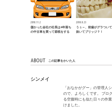
2018.11.2
2018.8.23
儲かった会社の社長は4年落ち
うぅ～、前歯がグラついて
の中古車を買って節税をする
抜いてブリッジ？！
ABOUT
この記事をかいた人
シンメイ
「おなかがグー」の管理人
ので、よろしくです。 ブロ
る空腹時にも似た日々の作
けました。