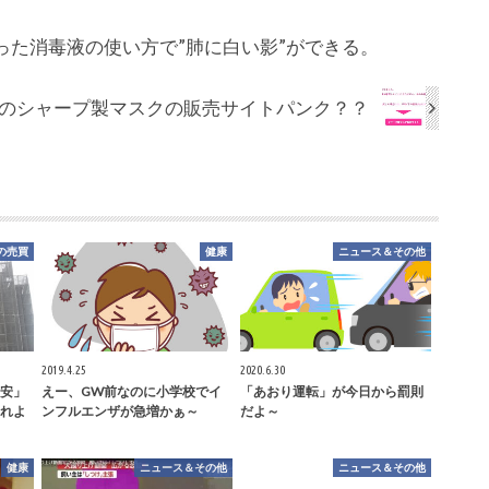
った消毒液の使い方で”肺に白い影”ができる。
のシャープ製マスクの販売サイトパンク？？
の売買
健康
ニュース＆その他
2019.4.25
2020.6.30
不安」
えー、GW前なのに小学校でイ
「あおり運転」が今日から罰則
れよ
ンフルエンザが急増かぁ～
だよ～
健康
ニュース＆その他
ニュース＆その他