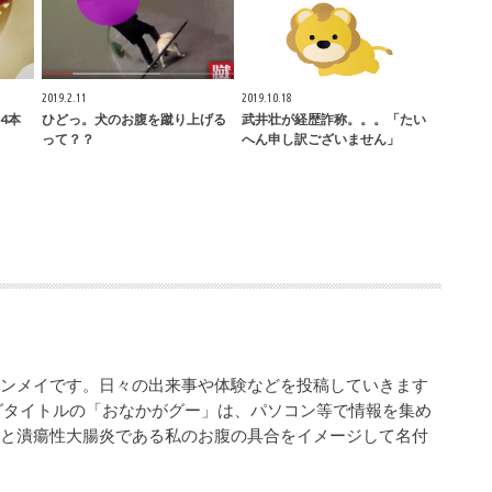
2019.2.11
2019.10.18
4本
ひどっ。犬のお腹を蹴り上げる
武井壮が経歴詐称。。。「たい
って？？
へん申し訳ございません」
シンメイです。日々の出来事や体験などを投稿していきます
グタイトルの「おなかがグー」は、パソコン等で情報を集め
業と潰瘍性大腸炎である私のお腹の具合をイメージして名付