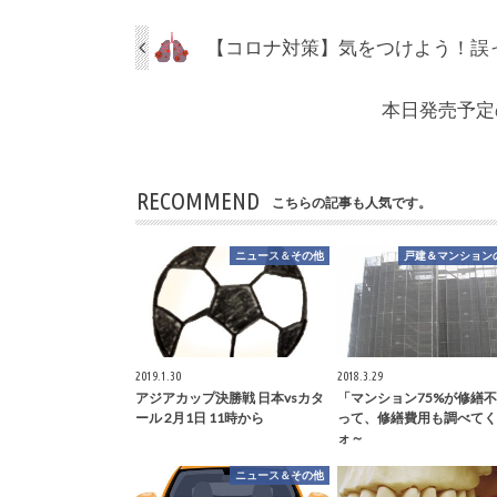
【コロナ対策】気をつけよう！誤
本日発売予定
RECOMMEND
こちらの記事も人気です。
ニュース＆その他
戸建＆マンション
2019.1.30
2018.3.29
アジアカップ決勝戦 日本vsカタ
「マンション75%が修繕
ール 2月1日 11時から
って、修繕費用も調べてく
ォ～
ニュース＆その他