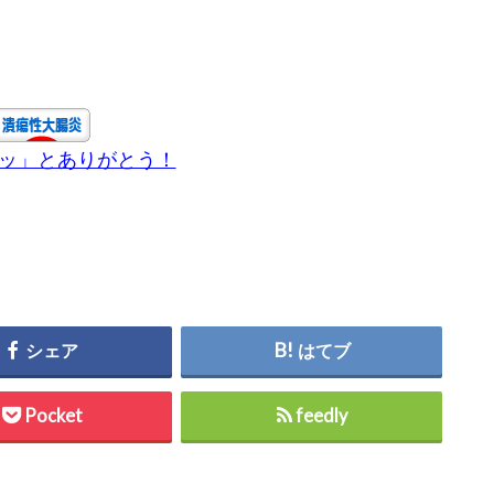
チッ」とありがとう！
シェア
はてブ
Pocket
feedly