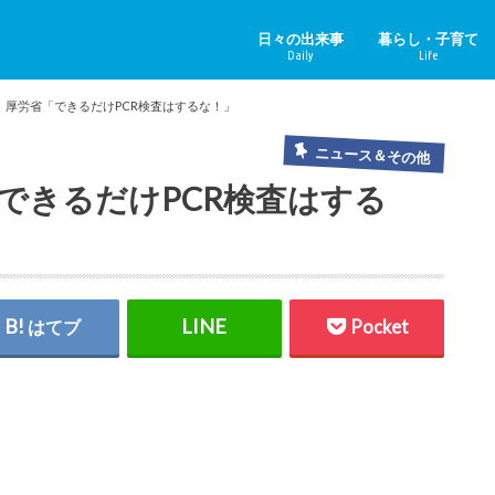
日々の出来事
暮らし・子育て
Daily
Life
ニュース＆その他
中国のニュース
健康
子育て
ペット
リフォーム
ホビー
YouTube
】厚労省「できるだけPCR検査はするな！」
ニュース＆その他
できるだけPCR検査はする
はてブ
Pocket