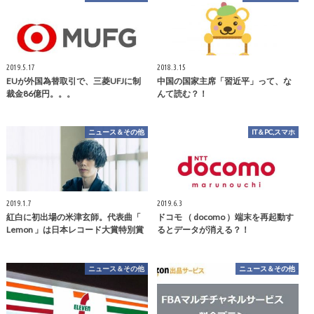
2019.5.17
2018.3.15
EUが外国為替取引で、三菱UFJに制
中国の国家主席「習近平」って、な
裁金86億円。。。
んて読む？！
ニュース＆その他
IT＆PC,スマホ
2019.1.7
2019.6.3
紅白に初出場の米津玄師。代表曲「
ドコモ （ docomo ）端末を再起動す
Lemon 」は日本レコード大賞特別賞
るとデータが消える？！
ニュース＆その他
ニュース＆その他