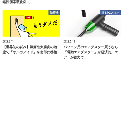
縮性側索硬化症（…
治療法
IT＆PC,スマホ
2022.7.7
2022.5.11
【世界初の試み】潰瘍性大腸炎の治
パソコン用のエアダスター買うなら
療で「オルガノイド」を患部に移植
「電動エアダスター」が経済的。エ
アーが強力で…