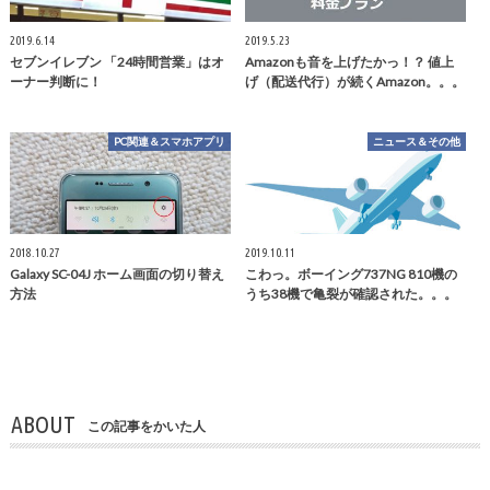
2019.6.14
2019.5.23
セブンイレブン 「24時間営業」はオ
Amazonも音を上げたかっ！？ 値上
ーナー判断に！
げ（配送代行）が続くAmazon。。。
PC関連＆スマホアプリ
ニュース＆その他
2018.10.27
2019.10.11
Galaxy SC-04J ホーム画面の切り替え
こわっ。ボーイング737NG 810機の
方法
うち38機で亀裂が確認された。。。
ABOUT
この記事をかいた人