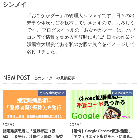
シンメイ
「おなかがグー」の管理人シンメイです。日々の出
来事や体験などを投稿していきますので、よろしく
です。 ブログタイトルの「おなかがグー」は、パソ
コン等で情報を集める空腹時にも似た日々の作業と
潰瘍性大腸炎である私のお腹の具合をイメージして
名付けました。
NEW POST
このライターの最新記事
どんな病気なの？
IT＆PC,スマホ
2022.9.5
2022.9.4
指定難病患者に「登録者証（仮
【驚愕】Google Chrome拡張機能に
称）」を発行。潰瘍性大腸炎、筋委
「アフィリエイト収益を不正に得る…