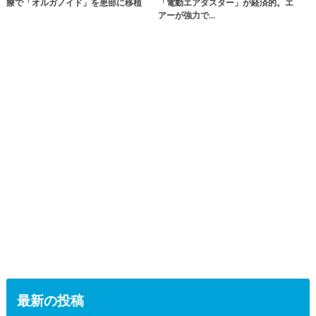
療で「オルガノイド」を患部に移植
「電動エアダスター」が経済的。エ
アーが強力で…
最新の投稿