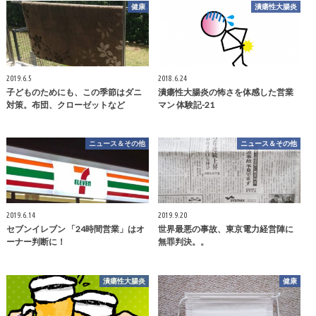
健康
潰瘍性大腸炎
2019.6.5
2018.6.24
子どものためにも、この季節はダニ
潰瘍性大腸炎の怖さを体感した営業
対策。布団、クローゼットなど
マン 体験記-21
ニュース＆その他
ニュース＆その他
2019.6.14
2019.9.20
セブンイレブン 「24時間営業」はオ
世界最悪の事故、東京電力経営陣に
ーナー判断に！
無罪判決。。
潰瘍性大腸炎
健康