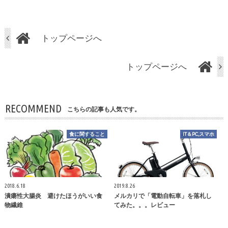
トップページへ
トップページへ
RECOMMEND
こちらの記事も人気です。
食に関すること
IT＆PC,スマホ
2018.6.18
2019.8.26
潰瘍性大腸炎 避けたほうがいい食
メルカリで「電動自転車」を落札し
物繊維
てみた。。。レビュー