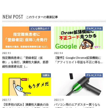
NEW POST
このライターの最新記事
どんな病気なの？
IT＆PC,スマホ
2022.9.5
2022.9.4
指定難病患者に「登録者証（仮
【驚愕】Google Chrome拡張機能に
称）」を発行。潰瘍性大腸炎、筋委
「アフィリエイト収益を不正に得る…
縮性側索硬化症（…
治療法
IT＆PC,スマホ
2022.7.7
2022.5.11
【世界初の試み】潰瘍性大腸炎の治
パソコン用のエアダスター買うなら