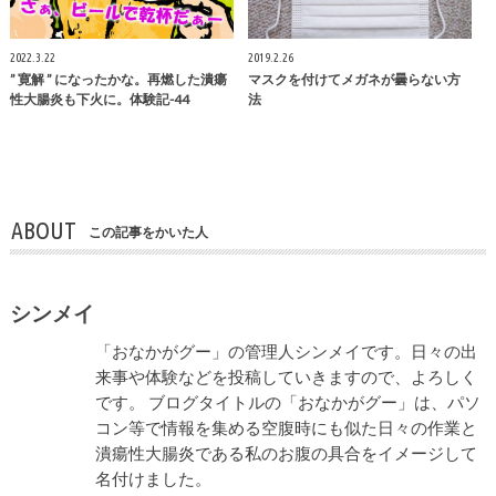
2022.3.22
2019.2.26
” 寛解 ” になったかな。再燃した潰瘍
マスクを付けてメガネが曇らない方
性大腸炎も下火に。体験記-44
法
ABOUT
この記事をかいた人
シンメイ
「おなかがグー」の管理人シンメイです。日々の出
来事や体験などを投稿していきますので、よろしく
です。 ブログタイトルの「おなかがグー」は、パソ
コン等で情報を集める空腹時にも似た日々の作業と
潰瘍性大腸炎である私のお腹の具合をイメージして
名付けました。