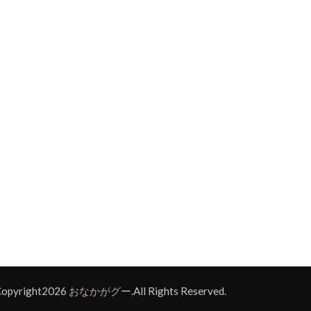
opyright2026
おなかがグー
.All Rights Reserved.