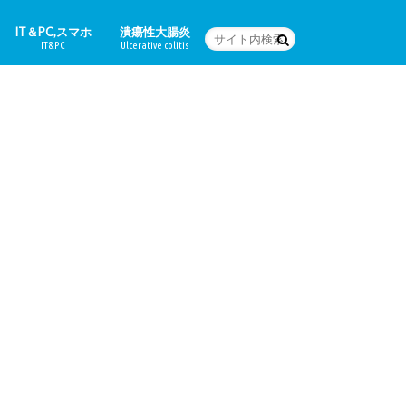
IT＆PC,スマホ
潰瘍性大腸炎
IT&PC
Ulcerative colitis
WordPressの設定など
PC関連＆スマホアプリ
Word
体験日記
どんな病気なの？
治療法
食に関すること