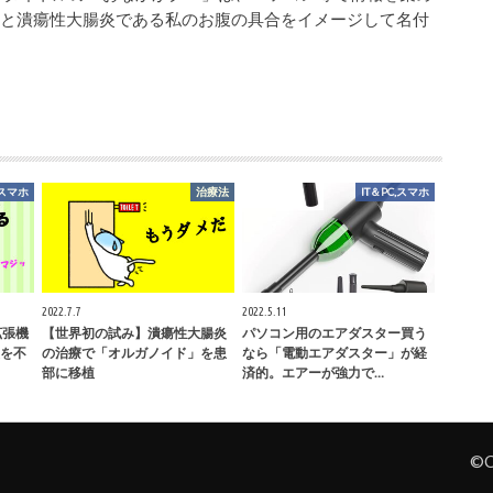
業と潰瘍性大腸炎である私のお腹の具合をイメージして名付
,スマホ
治療法
IT＆PC,スマホ
2022.7.7
2022.5.11
e拡張機
【世界初の試み】潰瘍性大腸炎
パソコン用のエアダスター買う
を不
の治療で「オルガノイド」を患
なら「電動エアダスター」が経
部に移植
済的。エアーが強力で…
©C