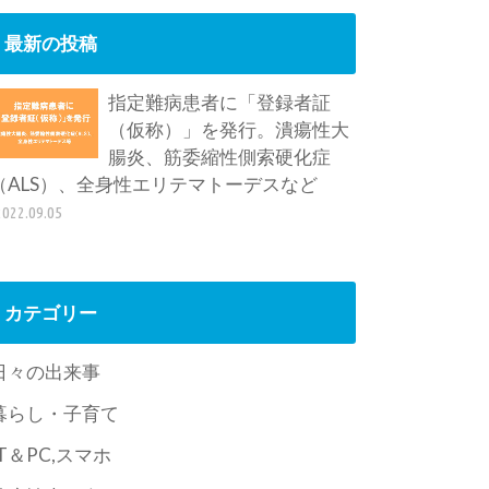
最新の投稿
指定難病患者に「登録者証
（仮称）」を発行。潰瘍性大
腸炎、筋委縮性側索硬化症
（ALS）、全身性エリテマトーデスなど
2022.09.05
カテゴリー
日々の出来事
暮らし・子育て
IT＆PC,スマホ