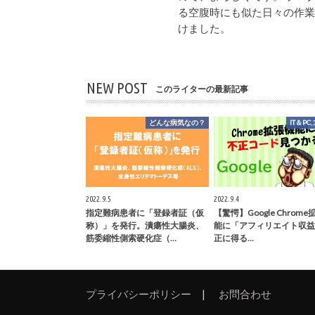
る空腹時にも似た日々の作
けました。
NEW POST
このライターの最新記事
どんな病気なの？
IT＆PC
2022.9.5
2022.9.4
指定難病患者に「登録者証（仮
【驚愕】Google Chrom
称）」を発行。潰瘍性大腸炎、
能に「アフィリエイト収益
筋委縮性側索硬化症（…
正に得る…
プライバシーポリシー
お問合わせ