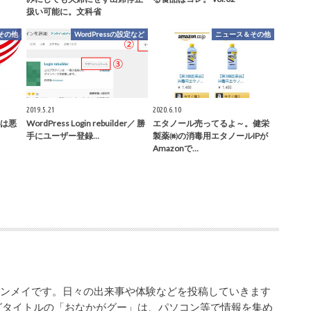
扱い可能に。文科省
その他
WordPressの設定など
ニュース＆その他
2019.5.21
2020.6.10
は悪
WordPress Login rebuilder／ 勝
エタノール売ってるよ～。健栄
手にユーザー登録…
製薬㈱の消毒用エタノールIPが
Amazonで…
シンメイです。日々の出来事や体験などを投稿していきます
グタイトルの「おなかがグー」は、パソコン等で情報を集め