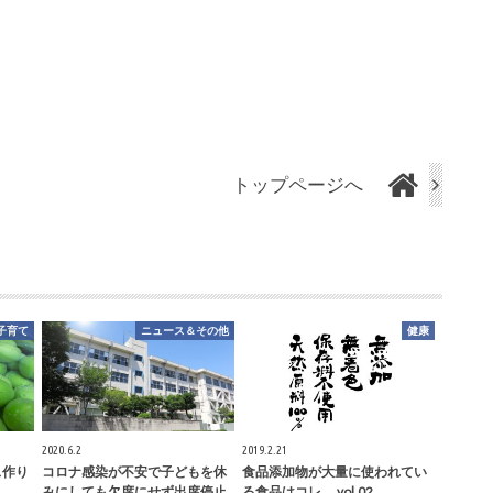
トップページへ
子育て
ニュース＆その他
健康
2020.6.2
2019.2.21
ス作り
コロナ感染が不安で子どもを休
食品添加物が大量に使われてい
みにしても欠席にせず出席停止
る食品はコレ。 vol.02