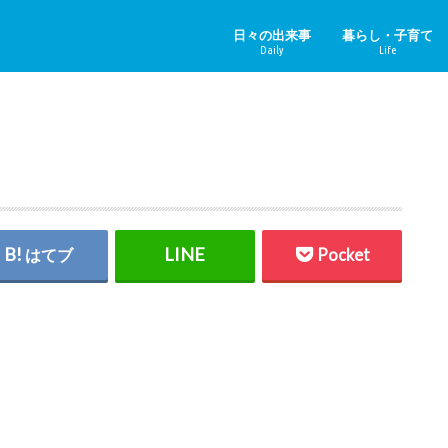
日々の出来事
暮らし・子育て
Daily
Life
ニュース＆その他
中国のニュース
健康
子育て
ペット
リフォーム
ホビー
YouTube
はてブ
Pocket