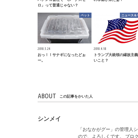
ロ」って普通じゃない？
ペット
ニュース＆
2018.5.24
2018.4.18
おっ！！サナギになったどぉ
トランプ大統領の縁故主義
ー。
いこと？
ABOUT
この記事をかいた人
シンメイ
「おなかがグー」の管理人
ので、よろしくです。 ブロ