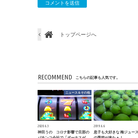
トップページへ
RECOMMEND
こちらの記事も人気です。
ニュース＆その他
2020.6.3
2019.6.6
神田うの コロナ影響で旦那の
息子も大好きな 梅ジュー
パチンコ会社で「ボーナスゼ
の季節が来たぁ！