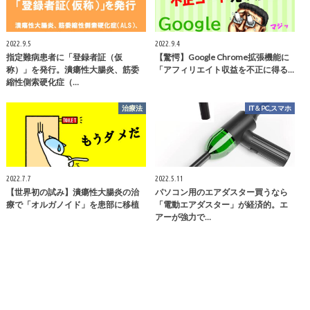
2022.9.5
2022.9.4
指定難病患者に「登録者証（仮
【驚愕】Google Chrome拡張機能に
称）」を発行。潰瘍性大腸炎、筋委
「アフィリエイト収益を不正に得る…
縮性側索硬化症（…
治療法
IT＆PC,スマホ
2022.7.7
2022.5.11
【世界初の試み】潰瘍性大腸炎の治
パソコン用のエアダスター買うなら
療で「オルガノイド」を患部に移植
「電動エアダスター」が経済的。エ
アーが強力で…