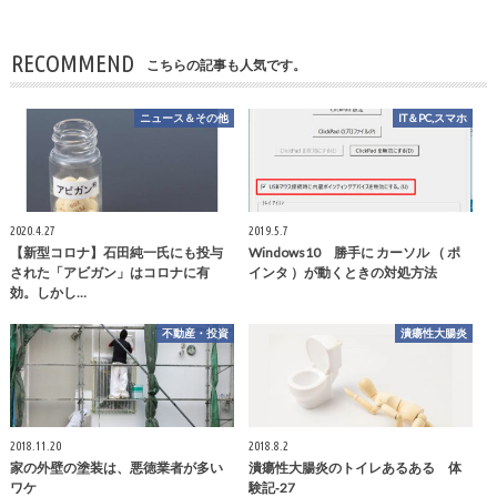
RECOMMEND
こちらの記事も人気です。
ニュース＆その他
IT＆PC,スマホ
2020.4.27
2019.5.7
【新型コロナ】石田純一氏にも投与
Windows10 勝手に カーソル （ ポ
された「アビガン」はコロナに有
インタ ）が動くときの対処方法
効。しかし…
不動産・投資
潰瘍性大腸炎
2018.11.20
2018.8.2
家の外壁の塗装は、悪徳業者が多い
潰瘍性大腸炎のトイレあるある 体
ワケ
験記‐27