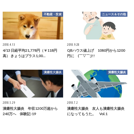
不動産・投資
ニュース＆その他
2018.4.13
2018.9.28
4/13 日経平均21,778円（￥118円
QBハウス値上げ 1080円から1200
高） きょうはプラス1,00…
円に (￣▽￣;)!!
潰瘍性大腸炎
潰瘍性大腸炎
2018.5.29
2018.7.2
潰瘍性大腸炎 年収1200万超から
潰瘍性大腸炎 友人も潰瘍性大腸炎
240万へ 体験記-19
になってもうた。 Vol.1