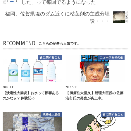
した」って毎回でるようになった
福岡、佐賀県境のダム近くに枯葉剤の主成分埋
設・・・
RECOMMEND
こちらの記事も人気です。
食に関すること
ニュース＆その他
2018.3.13
2019.5.13
【潰瘍性大腸炎】お水って影響ある
【 潰瘍性大腸炎 】総理大臣役の 佐藤
のかなぁ？ 体験記-5
浩市 氏の発言が炎上中。
潰瘍性大腸炎
食に関すること