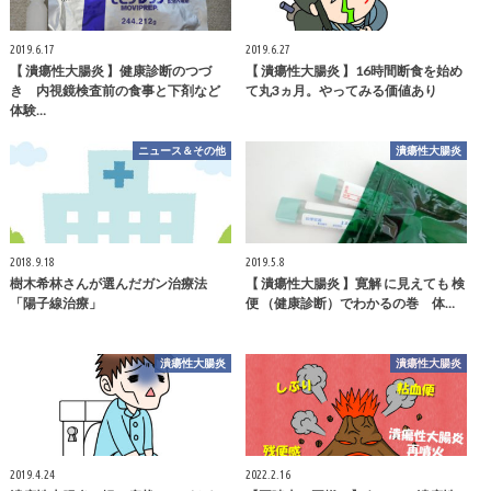
2019.6.17
2019.6.27
【 潰瘍性大腸炎 】健康診断のつづ
【 潰瘍性大腸炎 】16時間断食を始め
き 内視鏡検査前の食事と下剤など
て丸3ヵ月。やってみる価値あり
体験…
ニュース＆その他
潰瘍性大腸炎
2018.9.18
2019.5.8
樹木希林さんが選んだガン治療法
【 潰瘍性大腸炎 】寛解 に見えても 検
「陽子線治療」
便 （健康診断）でわかるの巻 体…
潰瘍性大腸炎
潰瘍性大腸炎
2019.4.24
2022.2.16