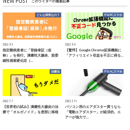
NEW POST
このライターの最新記事
どんな病気なの？
IT＆PC,スマホ
2022.9.5
2022.9.4
指定難病患者に「登録者証（仮
【驚愕】Google Chrome拡張機能に
称）」を発行。潰瘍性大腸炎、筋委
「アフィリエイト収益を不正に得る…
縮性側索硬化症（…
治療法
IT＆PC,スマホ
2022.7.7
2022.5.11
【世界初の試み】潰瘍性大腸炎の治
パソコン用のエアダスター買うなら
療で「オルガノイド」を患部に移植
「電動エアダスター」が経済的。エ
アーが強力で…