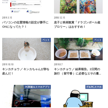
2019.3.15
2018.12.15
パソコンの位置情報の設定が勝手に
息子と映画観賞「ドラゴンボール超
ONになってた？！
ブロリー」はおすすめ！
ペット
ペット
2019.10.10
2019.8.7
キンカチョウ ／ キンカちゃんが卵を
キンカチョウ ／ 結果報告。2日間の
産んだ！
旅行 （ 留守番 ）に必要なエサの量…
PC関連＆スマホアプリ
IT＆PC,スマホ