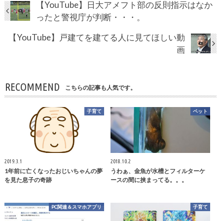
【YouTube】日大アメフト部の反則指示はなか
ったと警視庁が判断・・・。
【YouTube】戸建てを建てる人に見てほしい動
画
RECOMMEND
こちらの記事も人気です。
子育て
ペット
2019.3.1
2018.10.2
1年前に亡くなったおじいちゃんの夢
うわぁ、金魚が水槽とフィルターケ
を見た息子の奇跡
ースの間に挟まってる。。。
PC関連＆スマホアプリ
子育て