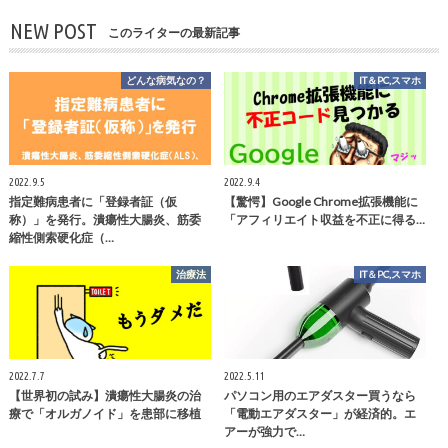
NEW POST
このライターの最新記事
どんな病気なの？
IT＆PC,スマホ
2022.9.5
2022.9.4
指定難病患者に「登録者証（仮
【驚愕】Google Chrome拡張機能に
称）」を発行。潰瘍性大腸炎、筋委
「アフィリエイト収益を不正に得る…
縮性側索硬化症（…
治療法
IT＆PC,スマホ
2022.7.7
2022.5.11
【世界初の試み】潰瘍性大腸炎の治
パソコン用のエアダスター買うなら
療で「オルガノイド」を患部に移植
「電動エアダスター」が経済的。エ
アーが強力で…