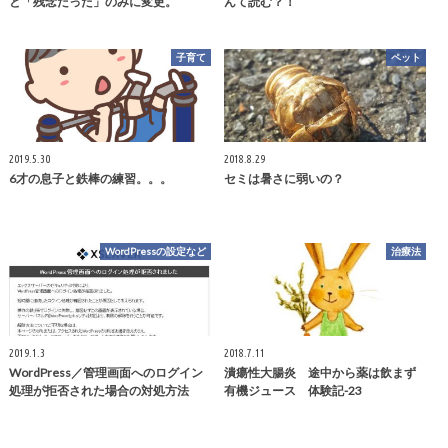
と「残念だった」のみに変更。
んて読む？！
子育て
ペット
2019.5.30
2018.8.29
6才の息子と鉄棒の練習。。。
セミは暑さに弱いの？
WordPressの設定など
治療法
2019.1.3
2018.7.11
WordPress／管理画面へのログイン
潰瘍性大腸炎 途中から薬は飲まず
処理が拒否された場合の対処方法
有機ジュース 体験記-23