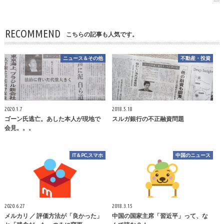
RECOMMEND
こちらの記事も人気です。
ニュース＆その他
不動産・投資
2020.1.7
2018.5.18
ゴーン氏逃亡。あした本人が現地で
スルガ銀行の不正融資問題
会見。。。
IT＆PC,スマホ
中国のニュース
2020.6.27
2018.3.15
メルカリ ／ 評価方法が「良かった」
中国の国家主席「習近平」って、な