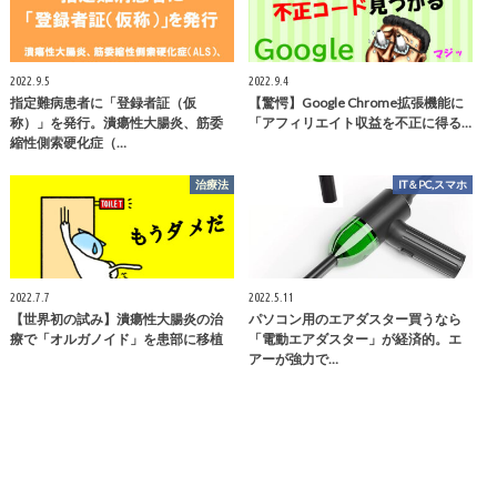
2022.9.5
2022.9.4
指定難病患者に「登録者証（仮
【驚愕】Google Chrome拡張機能に
称）」を発行。潰瘍性大腸炎、筋委
「アフィリエイト収益を不正に得る…
縮性側索硬化症（…
治療法
IT＆PC,スマホ
2022.7.7
2022.5.11
【世界初の試み】潰瘍性大腸炎の治
パソコン用のエアダスター買うなら
療で「オルガノイド」を患部に移植
「電動エアダスター」が経済的。エ
アーが強力で…