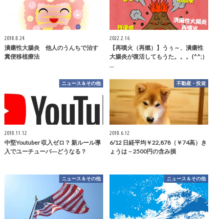
2018.8.24
2022.2.16
潰瘍性大腸炎 他人のうんちで治す
【再噴火（再燃）】うぅ～、潰瘍性
糞便移植療法
大腸炎が復活してもうた。。。(^^;）
…
ニュース＆その他
不動産・投資
2018.11.12
2018.6.12
中堅Youtuber 収入ゼロ？ 新ルール導
6/12 日経平均￥22,878（￥74高）き
入でユーチューバ―どうなる？
ょうは－2500円の含み損
ニュース＆その他
ニュース＆その他