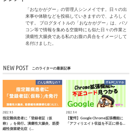
「おなかがグー」の管理人シンメイです。日々の出
来事や体験などを投稿していきますので、よろしく
です。 ブログタイトルの「おなかがグー」は、パソ
コン等で情報を集める空腹時にも似た日々の作業と
潰瘍性大腸炎である私のお腹の具合をイメージして
名付けました。
NEW POST
このライターの最新記事
どんな病気なの？
IT＆PC,スマホ
2022.9.5
2022.9.4
指定難病患者に「登録者証（仮
【驚愕】Google Chrome拡張機能に
称）」を発行。潰瘍性大腸炎、筋委
「アフィリエイト収益を不正に得る…
縮性側索硬化症（…