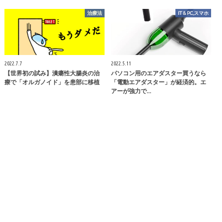
治療法
IT＆PC,スマホ
2022.7.7
2022.5.11
【世界初の試み】潰瘍性大腸炎の治
パソコン用のエアダスター買うなら
療で「オルガノイド」を患部に移植
「電動エアダスター」が経済的。エ
アーが強力で…