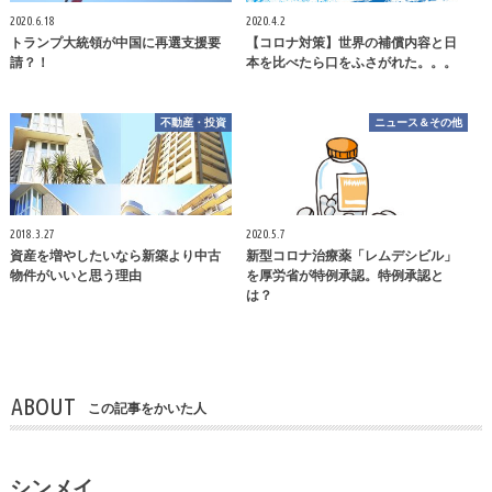
2020.6.18
2020.4.2
トランプ大統領が中国に再選支援要
【コロナ対策】世界の補償内容と日
請？！
本を比べたら口をふさがれた。。。
不動産・投資
ニュース＆その他
2018.3.27
2020.5.7
資産を増やしたいなら新築より中古
新型コロナ治療薬「レムデシビル」
物件がいいと思う理由
を厚労省が特例承認。特例承認と
は？
ABOUT
この記事をかいた人
シンメイ