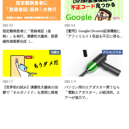
2022.9.5
2022.9.4
指定難病患者に「登録者証（仮
【驚愕】Google Chrome拡張機能に
称）」を発行。潰瘍性大腸炎、筋委
「アフィリエイト収益を不正に得る…
縮性側索硬化症（…
治療法
IT＆PC,スマホ
2022.7.7
2022.5.11
【世界初の試み】潰瘍性大腸炎の治
パソコン用のエアダスター買うなら
療で「オルガノイド」を患部に移植
「電動エアダスター」が経済的。エ
アーが強力で…