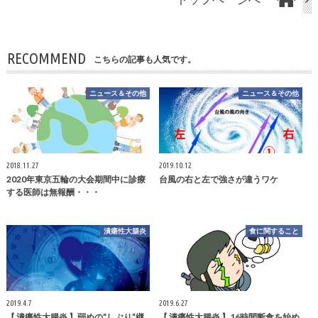
RECOMMEND
こちらの記事も人気です。
ニュース＆その他
ニュース＆その他
2018.11.27
2019.10.12
2020年東京五輪の大会期間中に診療
台風の右と左で強さが違うワケ
する医師は無報酬・・・
潰瘍性大腸炎
食に関すること
2019.4.7
2019.6.27
【 潰瘍性大腸炎 】弱めの”しぶり”継
【 潰瘍性大腸炎 】16時間断食を始め