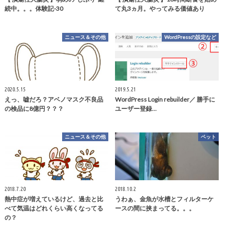
続中。。。体験記-30
て丸3ヵ月。やってみる価値あり
ニュース＆その他
WordPressの設定など
2020.5.15
2019.5.21
えっ、嘘だろ？アベノマスク不良品
WordPress Login rebuilder／ 勝手に
の検品に8億円？？？
ユーザー登録…
ニュース＆その他
ペット
2018.7.20
2018.10.2
熱中症が増えているけど、過去と比
うわぁ、金魚が水槽とフィルターケ
べて気温はどれくらい高くなってる
ースの間に挟まってる。。。
の？