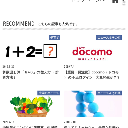
RECOMMEND
こちらの記事も人気です。
子育て
ニュース＆その他
2019.8.20
2019.7.4
算数 足し算 「８+６」の 教え方 （ 計
【重要・要注意】docomo（ ドコモ
算方法 ）
） の 不正ログイン 大量発生か？？
中国のニュース
ニュース＆その他
2020.6.16
2018.9.18
中国産のニンジンに残農薬。中国産
受けてみよっかなぁ。最適な治療や