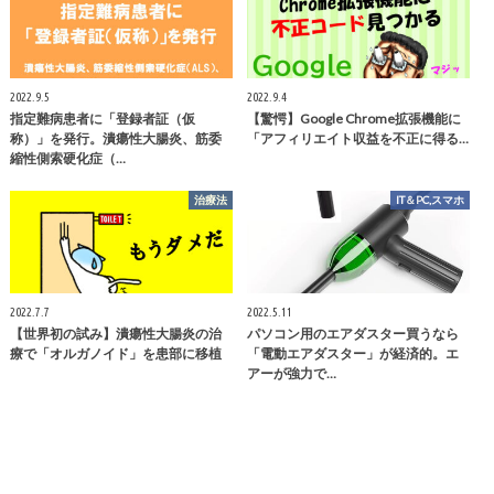
2022.9.5
2022.9.4
指定難病患者に「登録者証（仮
【驚愕】Google Chrome拡張機能に
称）」を発行。潰瘍性大腸炎、筋委
「アフィリエイト収益を不正に得る…
縮性側索硬化症（…
治療法
IT＆PC,スマホ
2022.7.7
2022.5.11
【世界初の試み】潰瘍性大腸炎の治
パソコン用のエアダスター買うなら
療で「オルガノイド」を患部に移植
「電動エアダスター」が経済的。エ
アーが強力で…