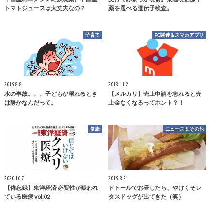
トマトジュースは大丈夫なの？
薬を選べる遺伝子検査。
子育て
PC関連＆スマホアプリ
2019.8.8
2018.11.2
水の事故。。。子どもが溺れるとき
【メルカリ】売上申請を忘れると売
は静かなんだって。
上金なくなるってホント？！
健康
ニュース＆その他
2020.10.7
2019.8.21
【備忘録】東洋経済 必要性が疑われ
ドトールでお昼したら、やけくそレ
ている医療 vol.02
タスドッグが出てきた（笑）