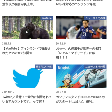
浩市 氏の発言が炎上中。
https未対応のコンテンツを段…
YouTube
ニュース＆その他
2019.7.9
2019.6.14
【 YouTube 】フィンランドで撮影さ
おっー、久保選手が世界一の名門
れたクマのガチ決闘☆
「レアル・マドリード」に移
籍！！！
IT＆PC,スマホ
ニュース＆その他
2019.10.15
2019.7.10
Twitter ／ 注意：一時的に制限されて
ガソリンスタンド ENEOS の EneKey
いるアカウントです。 って何？
がスタートしたけど、便利…