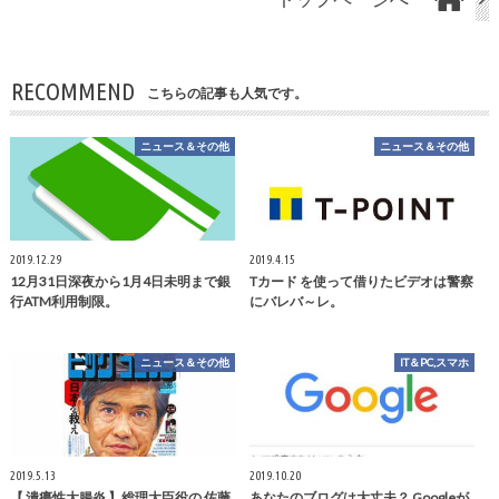
RECOMMEND
こちらの記事も人気です。
ニュース＆その他
ニュース＆その他
2019.12.29
2019.4.15
12月31日深夜から1月4日未明まで銀
Tカード を使って借りたビデオは警察
行ATM利用制限。
にバレバ～レ。
ニュース＆その他
IT＆PC,スマホ
2019.5.13
2019.10.20
【 潰瘍性大腸炎 】総理大臣役の 佐藤
あなたのブログは大丈夫？ Googleが