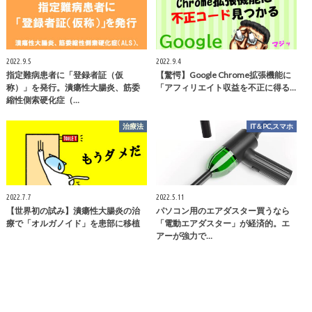
2022.9.5
2022.9.4
指定難病患者に「登録者証（仮
【驚愕】Google Chrome拡張機能に
称）」を発行。潰瘍性大腸炎、筋委
「アフィリエイト収益を不正に得る…
縮性側索硬化症（…
治療法
IT＆PC,スマホ
2022.7.7
2022.5.11
【世界初の試み】潰瘍性大腸炎の治
パソコン用のエアダスター買うなら
療で「オルガノイド」を患部に移植
「電動エアダスター」が経済的。エ
アーが強力で…