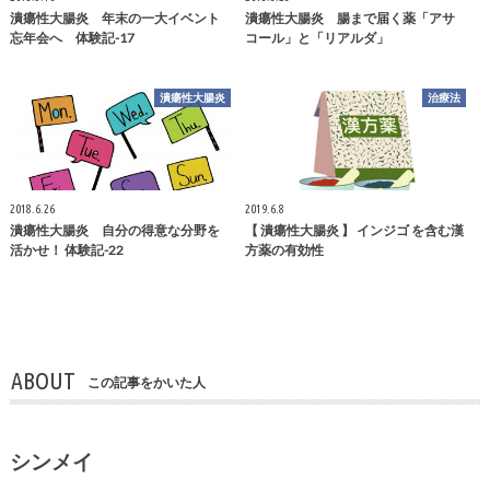
潰瘍性大腸炎 年末の一大イベント
潰瘍性大腸炎 腸まで届く薬「アサ
忘年会へ 体験記-17
コール」と「リアルダ」
潰瘍性大腸炎
治療法
2018.6.26
2019.6.8
潰瘍性大腸炎 自分の得意な分野を
【 潰瘍性大腸炎 】 インジゴ を含む漢
活かせ！ 体験記-22
方薬の有効性
ABOUT
この記事をかいた人
シンメイ