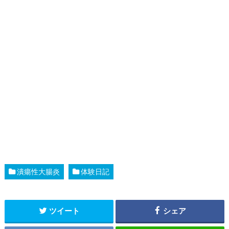
潰瘍性大腸炎
体験日記
ツイート
シェア