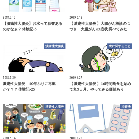
2018.3.13
2019.6.12
【潰瘍性大腸炎】お水って影響ある
【 潰瘍性大腸炎 】大腸がん検診のつ
のかなぁ？ 体験記-5
づき 大腸がん の 症状 調べてみた
潰瘍性大腸炎
食に関すること
2018.7.29
2019.6.27
潰瘍性大腸炎 10年ぶりに再燃
【 潰瘍性大腸炎 】16時間断食を始め
か？？？ 体験記-25
て丸3ヵ月。やってみる価値あり
潰瘍性大腸炎
治療法
2018.5.16
2018.3.23