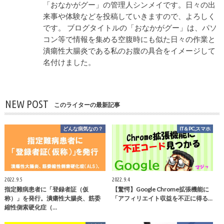
「おなかがグー」の管理人シンメイです。日々の出
来事や体験などを投稿していきますので、よろしく
です。 ブログタイトルの「おなかがグー」は、パソ
コン等で情報を集める空腹時にも似た日々の作業と
潰瘍性大腸炎である私のお腹の具合をイメージして
名付けました。
NEW POST
このライターの最新記事
どんな病気なの？
IT＆PC,スマホ
2022.9.5
2022.9.4
指定難病患者に「登録者証（仮
【驚愕】Google Chrome拡張機能に
称）」を発行。潰瘍性大腸炎、筋委
「アフィリエイト収益を不正に得る…
縮性側索硬化症（…