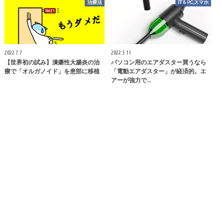
治療法
IT＆PC,スマホ
2022.7.7
2022.5.11
【世界初の試み】潰瘍性大腸炎の治
パソコン用のエアダスター買うなら
療で「オルガノイド」を患部に移植
「電動エアダスター」が経済的。エ
アーが強力で…