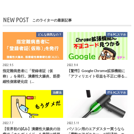
NEW POST
このライターの最新記事
どんな病気なの？
IT＆PC,スマホ
2022.9.5
2022.9.4
指定難病患者に「登録者証（仮
【驚愕】Google Chrome拡張機能に
称）」を発行。潰瘍性大腸炎、筋委
「アフィリエイト収益を不正に得る…
縮性側索硬化症（…
治療法
IT＆PC,スマホ
2022.7.7
2022.5.11
【世界初の試み】潰瘍性大腸炎の治
パソコン用のエアダスター買うなら