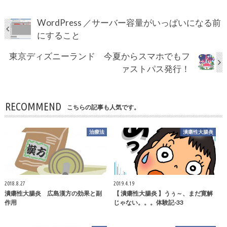
WordPress ／サーバー容量がいっぱいになる前
にすること
東京ディズニーランド 今夏からスマホでもフ
ァストパス発行！
RECOMMEND
こちらの記事も人気です。
治療法
潰瘍性大腸炎
2018.8.27
2019.4.19
潰瘍性大腸炎 広島漢方の効果と副
【 潰瘍性大腸炎 】うぅ～、まだ寛解
作用
じゃない。。。体験記-33