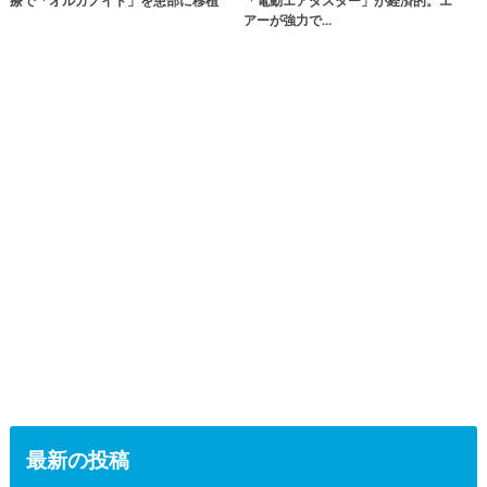
療で「オルガノイド」を患部に移植
「電動エアダスター」が経済的。エ
アーが強力で…
最新の投稿