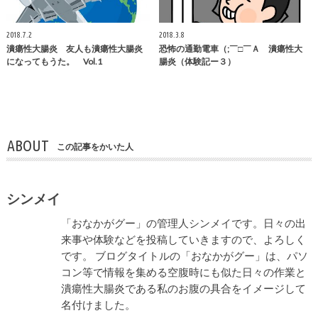
2018.7.2
2018.3.8
潰瘍性大腸炎 友人も潰瘍性大腸炎
恐怖の通勤電車（;￣□￣Ａ 潰瘍性大
になってもうた。 Vol.1
腸炎（体験記ー３）
ABOUT
この記事をかいた人
シンメイ
「おなかがグー」の管理人シンメイです。日々の出
来事や体験などを投稿していきますので、よろしく
です。 ブログタイトルの「おなかがグー」は、パソ
コン等で情報を集める空腹時にも似た日々の作業と
潰瘍性大腸炎である私のお腹の具合をイメージして
名付けました。