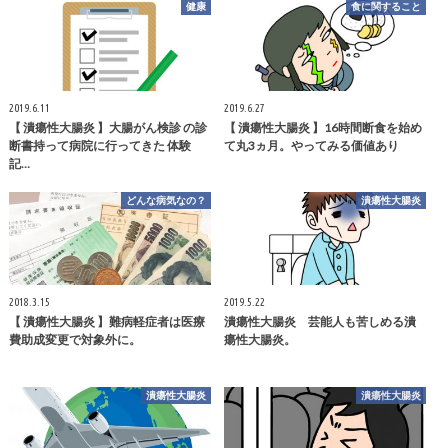
健康
食に関すること
2019.6.11
2019.6.27
【 潰瘍性大腸炎 】大腸がん検診 の診
【 潰瘍性大腸炎 】16時間断食を始め
断書持って病院に行ってきた 体験
て丸3ヵ月。やってみる価値あり
記…
どんな病気なの？
潰瘍性大腸炎
2018.3.15
2019.5.22
【 潰瘍性大腸炎 】難病軽症者は医療
潰瘍性大腸炎 芸能人も苦しめる潰
費助成変更で対象外に。
瘍性大腸炎。
潰瘍性大腸炎
潰瘍性大腸炎