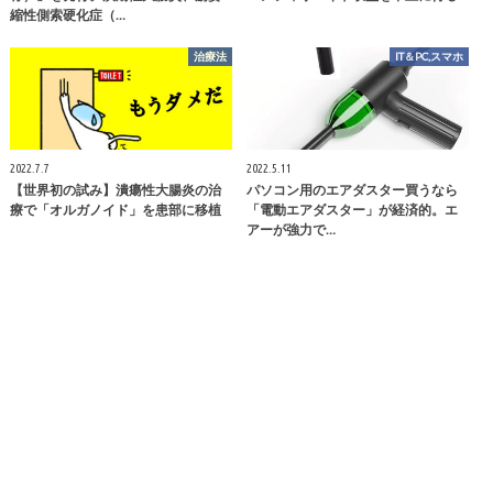
縮性側索硬化症（…
治療法
IT＆PC,スマホ
2022.7.7
2022.5.11
【世界初の試み】潰瘍性大腸炎の治
パソコン用のエアダスター買うなら
療で「オルガノイド」を患部に移植
「電動エアダスター」が経済的。エ
アーが強力で…