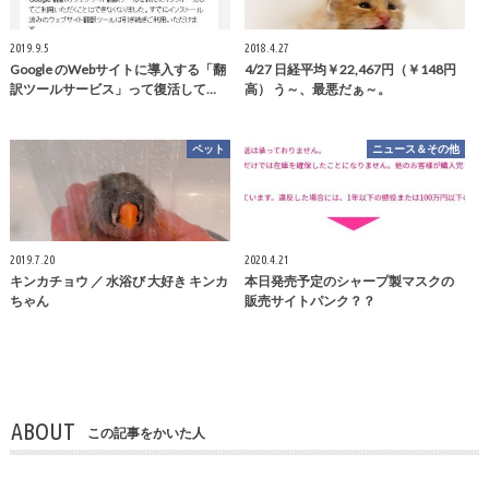
2019.9.5
2018.4.27
Google のWebサイトに導入する「翻
4/27 日経平均￥22,467円（￥148円
訳ツールサービス」って復活して…
高） う～、最悪だぁ～。
ペット
ニュース＆その他
2019.7.20
2020.4.21
キンカチョウ ／ 水浴び 大好き キンカ
本日発売予定のシャープ製マスクの
ちゃん
販売サイトパンク？？
ABOUT
この記事をかいた人