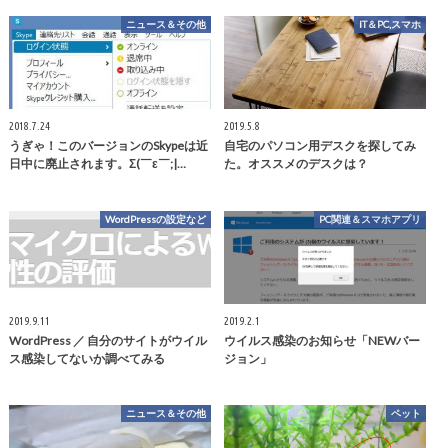
ニュース＆その他
IT＆PC,スマホ
2018.7.24
2019.5.8
うぎゃ！このバージョンのSkypeは近
自宅のパソコン用デスクを探してみ
日中に廃止されます。Σ(￣ε￣;|…
た。オススメのデスクは？
WordPressの設定など
PC関連＆スマホアプリ
2019.9.11
2019.2.1
WordPress ／ 自分のサイトがウイル
ウイルス感染のお知らせ「NEWバー
ス感染してないか調べてみる
ジョン」
ニュース＆その他
ペット