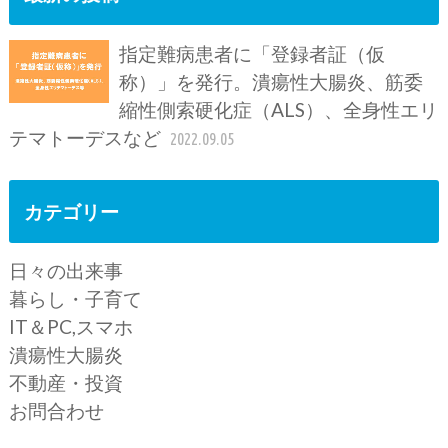
指定難病患者に「登録者証（仮
称）」を発行。潰瘍性大腸炎、筋委
縮性側索硬化症（ALS）、全身性エリ
テマトーデスなど
2022.09.05
カテゴリー
日々の出来事
暮らし・子育て
IT＆PC,スマホ
潰瘍性大腸炎
不動産・投資
お問合わせ