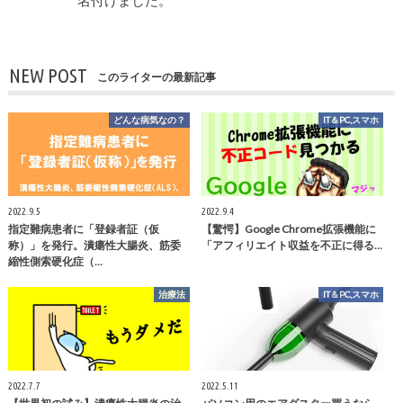
NEW POST
このライターの最新記事
どんな病気なの？
IT＆PC,スマホ
2022.9.5
2022.9.4
指定難病患者に「登録者証（仮
【驚愕】Google Chrome拡張機能に
称）」を発行。潰瘍性大腸炎、筋委
「アフィリエイト収益を不正に得る…
縮性側索硬化症（…
治療法
IT＆PC,スマホ
2022.7.7
2022.5.11