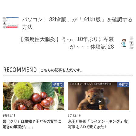
パソコン「 32bit版 」か「 64bit版 」を確認する
方法
【 潰瘍性大腸炎 】うっ、10年ぶりに粘液
が・・・体験記-28
RECOMMEND
こちらの記事も人気です。
子育て
子育て
2020.5.11
2019.8.16
栗（クリ）は果物？子どもの質問に
息子と映画『 ライオン・キング 』実
驚きの事実が。。。
写版 を３Dで観てきた！