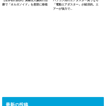
【世界初の試み】潰瘍性大腸炎の治
パソコン用のエアダスター買うなら
療で「オルガノイド」を患部に移植
「電動エアダスター」が経済的。エ
アーが強力で…
最新の投稿