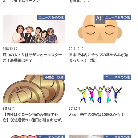
定 ブタキムラーメン
を禁止。。。
ニュース＆その他
ニュース＆その他
2018.12.19
2018.10.10
紅白の大トリはサザンオールスター
日本で体内にチップの埋め込みが始
ズ！裏番組は何？
まったぁ！（驚）
不動産・投資
ニュース＆その他
2019.2.7
2018.5.8
【男性はクローン病の合併症で死
わぉ、来年のGWは10連休かも！！
亡】仮想通貨200億円が引き出せず。
ニュース＆その他
ニュース＆その他