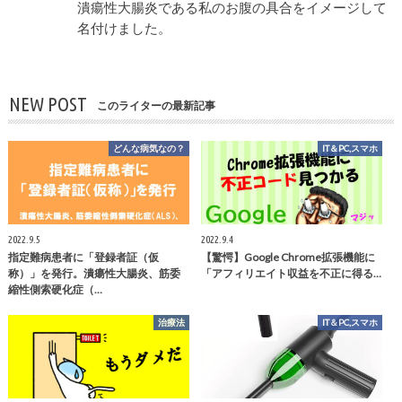
潰瘍性大腸炎である私のお腹の具合をイメージして
名付けました。
NEW POST
このライターの最新記事
どんな病気なの？
IT＆PC,スマホ
2022.9.5
2022.9.4
指定難病患者に「登録者証（仮
【驚愕】Google Chrome拡張機能に
称）」を発行。潰瘍性大腸炎、筋委
「アフィリエイト収益を不正に得る…
縮性側索硬化症（…
治療法
IT＆PC,スマホ