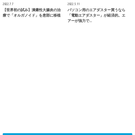
2022.7.7
2022.5.11
【世界初の試み】潰瘍性大腸炎の治
パソコン用のエアダスター買うなら
療で「オルガノイド」を患部に移植
「電動エアダスター」が経済的。エ
アーが強力で…