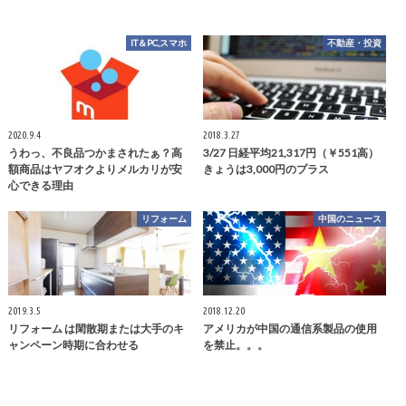
IT＆PC,スマホ
不動産・投資
2020.9.4
2018.3.27
うわっ、不良品つかまされたぁ？高
3/27 日経平均21,317円（￥551高）
額商品はヤフオクよりメルカリが安
きょうは3,000円のプラス
心できる理由
リフォーム
中国のニュース
2019.3.5
2018.12.20
リフォーム は閑散期または大手のキ
アメリカが中国の通信系製品の使用
ャンペーン時期に合わせる
を禁止。。。