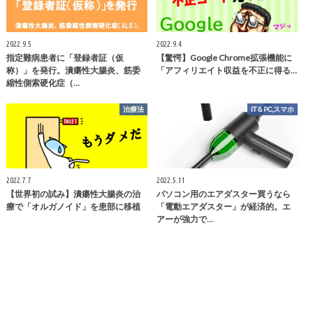
2022.9.5
2022.9.4
指定難病患者に「登録者証（仮
【驚愕】Google Chrome拡張機能に
称）」を発行。潰瘍性大腸炎、筋委
「アフィリエイト収益を不正に得る…
縮性側索硬化症（…
治療法
IT＆PC,スマホ
2022.7.7
2022.5.11
【世界初の試み】潰瘍性大腸炎の治
パソコン用のエアダスター買うなら
療で「オルガノイド」を患部に移植
「電動エアダスター」が経済的。エ
アーが強力で…