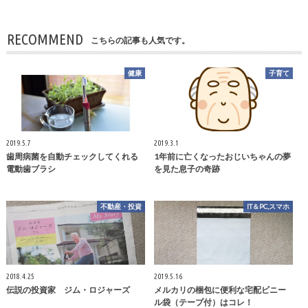
RECOMMEND
こちらの記事も人気です。
健康
子育て
2019.5.7
2019.3.1
歯周病菌を自動チェックしてくれる
1年前に亡くなったおじいちゃんの夢
電動歯ブラシ
を見た息子の奇跡
不動産・投資
IT＆PC,スマホ
2018.4.25
2019.5.16
伝説の投資家 ジム・ロジャーズ
メルカリの梱包に便利な宅配ビニー
ル袋（テープ付）はコレ！