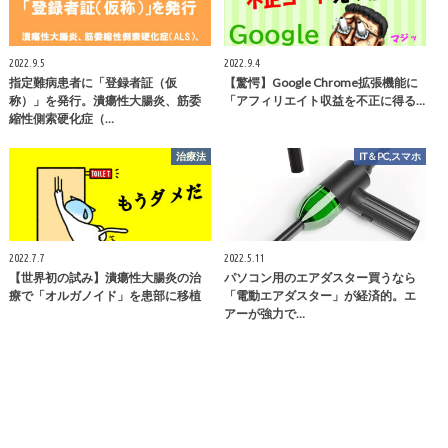
2022.9.5
2022.9.4
指定難病患者に「登録者証（仮
【驚愕】Google Chrome拡張機能に
称）」を発行。潰瘍性大腸炎、筋委
「アフィリエイト収益を不正に得る…
縮性側索硬化症（…
治療法
IT＆PC,スマホ
2022.7.7
2022.5.11
【世界初の試み】潰瘍性大腸炎の治
パソコン用のエアダスター買うなら
療で「オルガノイド」を患部に移植
「電動エアダスター」が経済的。エ
アーが強力で…