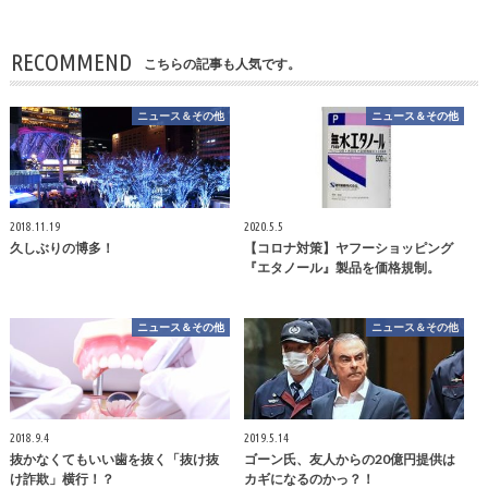
RECOMMEND
こちらの記事も人気です。
ニュース＆その他
ニュース＆その他
2018.11.19
2020.5.5
久しぶりの博多！
【コロナ対策】ヤフーショッピング
『エタノール』製品を価格規制。
ニュース＆その他
ニュース＆その他
2018.9.4
2019.5.14
抜かなくてもいい歯を抜く「抜け抜
ゴーン氏、友人からの20億円提供は
け詐欺」横行！？
カギになるのかっ？！