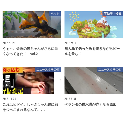
ペット
不動産・投資
2019.5.19
2018.9.10
うぉ～、金魚の黒ちゃんがさらに白
無人島で釣った魚を焼きながらビー
くなってきた！ vol.2
ルを飲む！
ニュース＆その他
ニュース＆その他
2018.11.20
2018.8.31
これはヒドイ。しゃぶしゃぶ鍋に顔
ベランダの排水溝が赤くなる原因
をつっこまれるなんて。。。