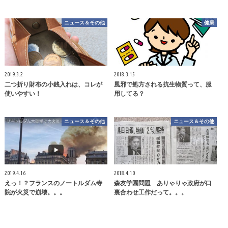
ニュース＆その他
健康
2019.3.2
2018.3.15
二つ折り財布の小銭入れは、コレが
風邪で処方される抗生物質って、服
使いやすい！
用してる？
ニュース＆その他
ニュース＆その他
2019.4.16
2018.4.10
えっ！？フランスのノートルダム寺
森友学園問題 ありゃりゃ政府が口
院が火災で崩壊。。。
裏合わせ工作だって。。。