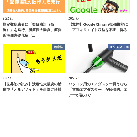
2022.9.5
2022.9.4
指定難病患者に「登録者証（仮
【驚愕】Google Chrome拡張機能に
称）」を発行。潰瘍性大腸炎、筋委
「アフィリエイト収益を不正に得る…
縮性側索硬化症（…
治療法
IT＆PC,スマホ
2022.7.7
2022.5.11
【世界初の試み】潰瘍性大腸炎の治
パソコン用のエアダスター買うなら
療で「オルガノイド」を患部に移植
「電動エアダスター」が経済的。エ
アーが強力で…