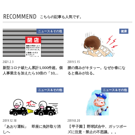
RECOMMEND
こちらの記事も人気です。
ニュース＆その他
健康
2021.2.3
2019.5.15
新型コロナ破たん累計1,000件超。個
腰の痛みがキタッー。なぜか春にな
人事業主を加えたら10倍の「10,…
ると痛みが出る。
ニュース＆その他
ニュース＆その他
2019.12.18
2019.8.20
「あおり運転」 即座に免許取り消
【 甲子園 】野球試合中、ガッツポー
しへ
ズに注意・禁止の不思議。。。